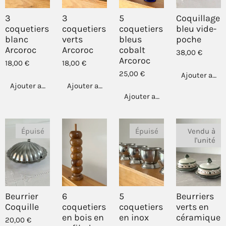
3
3
5
Coquillage
coquetiers
coquetiers
coquetiers
bleu vide-
blanc
verts
bleus
poche
Arcoroc
Arcoroc
cobalt
38,00 €
Arcoroc
18,00 €
18,00 €
25,00 €
Ajouter au p
Ajouter au panier
Ajouter au panier
Ajouter au panier
Épuisé
Épuisé
Vendu à
l'unité
Beurrier
6
5
Beurriers
Coquille
coquetiers
coquetiers
verts en
en bois en
en inox
céramique
20,00 €