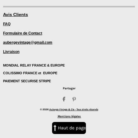
n
i
s
n
t
t
Avis Clients
a
e
FAQ
g
r
r
e
Formulaire de Contact
a
s
m
t
aubergevintage@gmail.com
Livraison
MONDIAL RELAY FRANCE & EUROPE
COLISSIMO FRANCE et EUROPE
PAIEMENT SECURISE STRIPE
Partager
P
É
a
p
© 2026
Auberge Vintage & Cie -
Tous droits réservés
r
i
t
n
Mentions légales
a
g
g
l
Haut de page
e
e
r
r