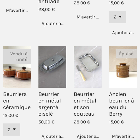
enfilade
28,00 €
15,00 €
28,00 €
M'avertir si disponible
M'avertir si disponible
Ajouter au panier
Ajouter au p
Vendu à
Épuisé
l'unité
Beurriers
Beurrier
Beurrier
Ancien
en
en métal
en métal
beurrier à
céramique
argenté
et son
eau du
ciselé
couteau
Berry
12,00 €
50,00 €
28,00 €
15,00 €
Ajouter au panier
Ajouter au panier
M'avertir si 