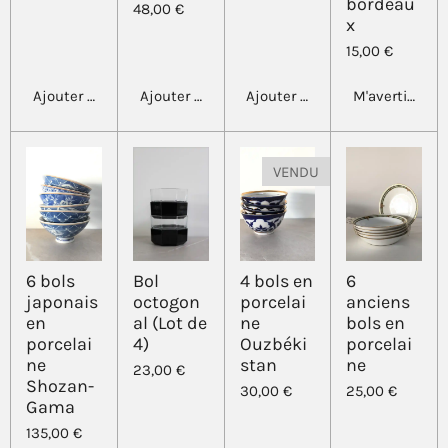
bordeau
48,00 €
x
15,00 €
Ajouter au panier
Ajouter au panier
Ajouter au panier
M'avertir si d
VENDU
6 bols
Bol
4 bols en
6
japonais
octogon
porcelai
anciens
en
al (Lot de
ne
bols en
porcelai
4)
Ouzbéki
porcelai
ne
stan
ne
23,00 €
Shozan-
30,00 €
25,00 €
Gama
135,00 €