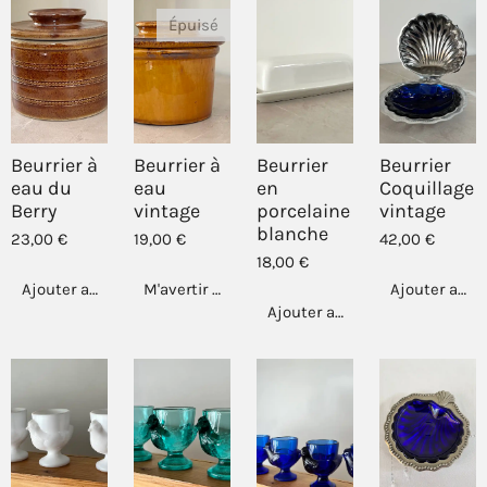
Épuisé
Beurrier à
Beurrier à
Beurrier
Beurrier
eau du
eau
en
Coquillage
Berry
vintage
porcelaine
vintage
blanche
23,00 €
19,00 €
42,00 €
18,00 €
Ajouter au panier
M'avertir si disponible
Ajouter au p
Ajouter au panier