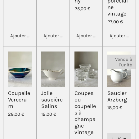
ny
porcelai
ne
25,00 €
vintage
27,00 €
Ajouter au panier
Ajouter au panier
Ajouter au panier
Ajouter au pa
Vendu à
l'unité
Coupelle
Jolie
Coupes
Saucier
Vercera
saucière
ou
Arzberg
m
Salins
coupelle
18,00 €
s à
28,00 €
12,00 €
champa
gne
vintage