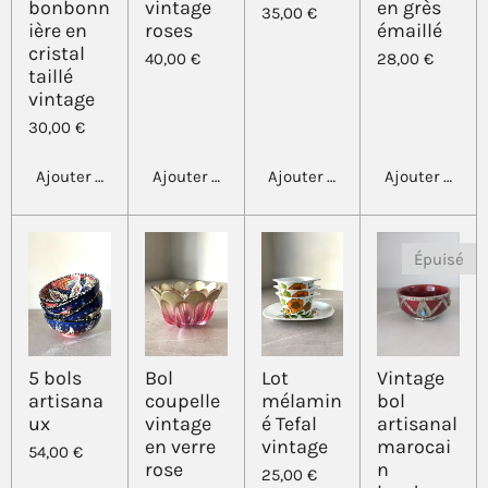
bonbonn
vintage
en grès
35,00 €
ière en
roses
émaillé
cristal
40,00 €
28,00 €
taillé
vintage
30,00 €
Ajouter au panier
Ajouter au panier
Ajouter au panier
Ajouter au pa
Épuisé
5 bols
Bol
Lot
Vintage
artisana
coupelle
mélamin
bol
ux
vintage
é Tefal
artisanal
en verre
vintage
marocai
54,00 €
rose
n
25,00 €