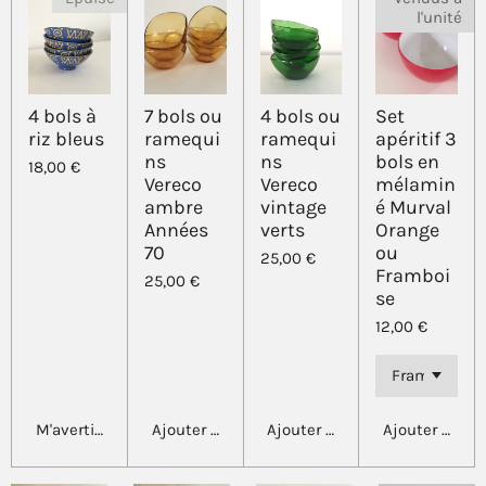
l'unité
4 bols à
7 bols ou
4 bols ou
Set
riz bleus
ramequi
ramequi
apéritif 3
ns
ns
bols en
18,00 €
Vereco
Vereco
mélamin
ambre
vintage
é Murval
Années
verts
Orange
70
ou
25,00 €
Framboi
25,00 €
se
12,00 €
M'avertir si disponible
Ajouter au panier
Ajouter au panier
Ajouter au pa