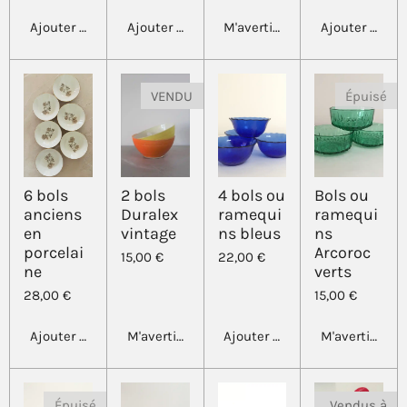
Ajouter au panier
Ajouter au panier
M'avertir si disponible
Ajouter au pa
VENDU
Épuisé
6 bols
2 bols
4 bols ou
Bols ou
anciens
Duralex
ramequi
ramequi
en
vintage
ns bleus
ns
porcelai
Arcoroc
15,00 €
22,00 €
ne
verts
28,00 €
15,00 €
Ajouter au panier
M'avertir si disponible
Ajouter au panier
M'avertir si d
Épuisé
Vendus à