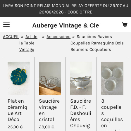
LIVRAISON POINT RELAIS MONDIAL RELAY OFFERTE DU 29/07 AU
Passer
20/08/2026 - CODE OFFRE
au
contenu
Auberge Vintage & Cie
principal
ACCUEIL
»
Art de
»
Accessoires
»
Saucières Raviers
la Table
Coupelles Ramequins Bols
Vintage
Beurriers Coquetiers
Plat en
Saucière
Saucière
3
céramiq
vintage
F.D. - F.
coupelle
ue Art
en
Deshouli
s
Déco
cristal
ères
coquilles
Chauvig
en
25,00 €
28,00 €