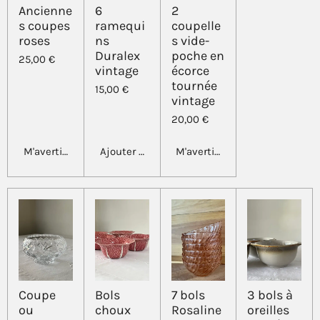
Ancienne
6
2
s coupes
ramequi
coupelle
roses
ns
s vide-
Duralex
poche en
25,00 €
vintage
écorce
tournée
15,00 €
vintage
20,00 €
M'avertir si disponible
Ajouter au panier
M'avertir si disponible
Coupe
Bols
7 bols
3 bols à
ou
choux
Rosaline
oreilles