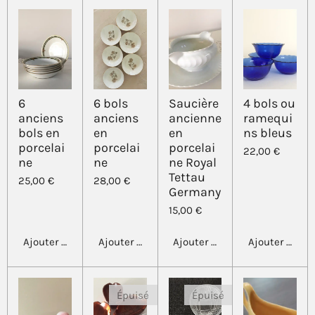
6
6 bols
Saucière
4 bols ou
anciens
anciens
ancienne
ramequi
bols en
en
en
ns bleus
porcelai
porcelai
porcelai
22,00 €
ne
ne
ne Royal
Tettau
25,00 €
28,00 €
Germany
15,00 €
Ajouter au panier
Ajouter au panier
Ajouter au panier
Ajouter au pa
Épuisé
Épuisé