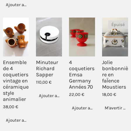
Ajouter au panier
Épuisé
Ensemble
Minuteur
4
Jolie
de 4
Richard
coquetiers
bonbonniè
coquetiers
Sapper
Emsa
re en
vintage en
Germany
faÏence
110,00 €
céramique
Années 70
Moustiers
style
22,00 €
18,00 €
Ajouter au panier
animalier
38,00 €
Ajouter au panier
M'avertir si 
Ajouter au panier