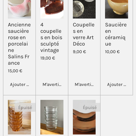
Ancienne
4
Coupelle
Saucière
saucière
coupelle
s en
en
rose en
s en bois
verre Art
céramiq
porcelai
sculpté
Déco
ue
ne
vintage
9,00 €
10,00 €
Salins Fr
19,00 €
ance
15,00 €
Ajouter au panier
M'avertir si disponible
M'avertir si disponible
Ajouter au pa
Épuisé
Épuisé