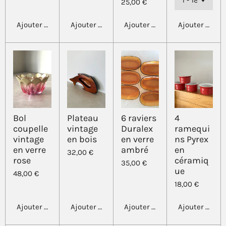
25,00 €
Ajouter au panier
Ajouter au panier
Ajouter au panier
Ajouter au pa
Bol
Plateau
6 raviers
4
coupelle
vintage
Duralex
ramequi
vintage
en bois
en verre
ns Pyrex
en verre
ambré
en
32,00 €
rose
céramiq
35,00 €
ue
48,00 €
18,00 €
Ajouter au panier
Ajouter au panier
Ajouter au panier
Ajouter au pa