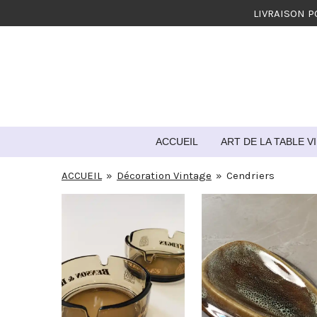
LIVRAISON P
Passer
au
contenu
principal
ACCUEIL
ART DE LA TABLE 
ACCUEIL
»
Décoration Vintage
»
Cendriers