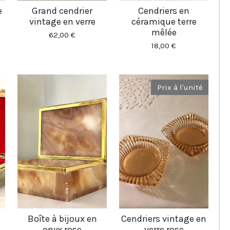
e
Grand cendrier
Cendriers en
vintage en verre
céramique terre
mêlée
62,00 €
18,00 €
Prix à l'unité
Boîte à bijoux en
Cendriers vintage en
onyx rose
verre rose