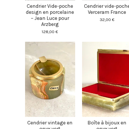
Cendrier Vide-poche
Cendrier vide-poch
design en porcelaine
Verceram France
– Jean Luce pour
32,00 €
Arzberg
128,00 €
Cendrier vintage en
Boîte à bijoux en
onyx vert
onyx vert