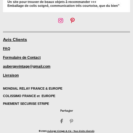
Un site pour trouver de beaux objets à recommander +++
Emballage de colis soigné, communication très courtoise, que du bien"
I
P
n
i
s
n
t
t
Avis Clients
a
e
FAQ
g
r
r
e
Formulaire de Contact
a
s
m
t
aubergevintage@gmail.com
Livraison
MONDIAL RELAY FRANCE & EUROPE
COLISSIMO FRANCE et EUROPE
PAIEMENT SECURISE STRIPE
Partager
P
É
a
p
© 2026
Auberge Vintage & Cie -
Tous droits réservés
r
i