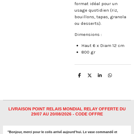
format idéal pour un
usage quotidien (riz,
bouillons, tapas, granola
ou desserts).
Dimensions :
Haut 6 x Diam 12 cm
800 gr
P
P
P
P
a
a
a
a
r
r
r
r
t
t
t
t
a
a
a
a
g
g
g
g
e
e
e
e
r
r
r
r
LIVRAISON POINT RELAIS MONDIAL RELAY OFFERTE DU
29/07 AU 20/08/2026 - CODE OFFRE
"
Bonjour, merci pour le colis arrivé aujourd'hui. Le vase commandé et