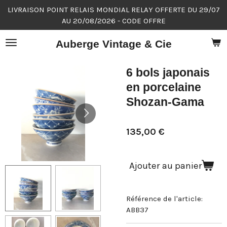
LIVRAISON POINT RELAIS MONDIAL RELAY OFFERTE DU 29/07
Passer
AU 20/08/2026 - CODE OFFRE
au
contenu
Auberge Vintage & Cie
principal
6 bols japonais
en porcelaine
Shozan-Gama
135,00 €
Ajouter au panier
Référence de l'article:
ABB37