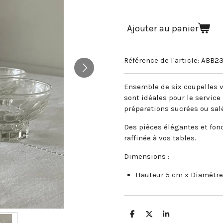
Ajouter au panier
Référence de l'article:
ABB2
Ensemble de six coupelles vi
sont idéales pour le servic
préparations sucrées ou sal
Des pièces élégantes et fonc
raffinée à vos tables.
Dimensions :
Hauteur 5 cm x Diamètre
P
P
P