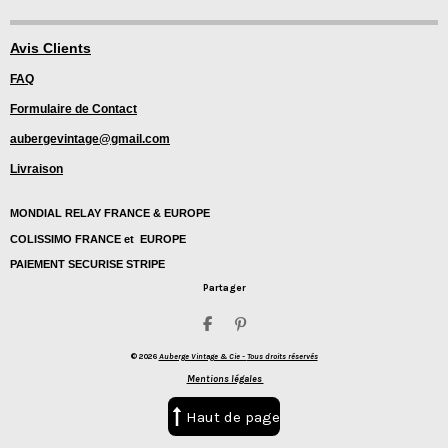
n
i
s
n
t
t
Avis Clients
a
e
FAQ
g
r
r
e
Formulaire de Contact
a
s
m
t
aubergevintage@gmail.com
Livraison
MONDIAL RELAY FRANCE & EUROPE
COLISSIMO FRANCE et EUROPE
PAIEMENT SECURISE STRIPE
Partager
P
É
a
p
© 2026
Auberge Vintage & Cie -
Tous droits réservés
r
i
t
n
Mentions légales
a
g
g
l
Haut de page
e
e
r
r