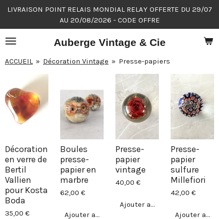
LIVRAISON POINT RELAIS MONDIAL RELAY OFFERTE DU 29/07
Passer
AU 20/08/2026 - CODE OFFRE
au
contenu
Auberge Vintage & Cie
principal
ACCUEIL
»
Décoration Vintage
»
Presse-papiers
Décoration
Boules
Presse-
Presse-
en verre de
presse-
papier
papier
Bertil
papier en
vintage
sulfure
Vallien
marbre
Millefiori
40,00 €
pour Kosta
62,00 €
42,00 €
Boda
Ajouter au panier
35,00 €
Ajouter au panier
Ajouter au p