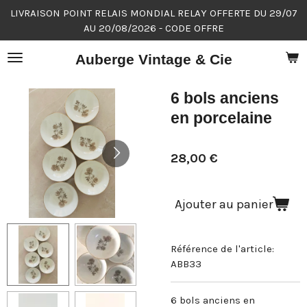
LIVRAISON POINT RELAIS MONDIAL RELAY OFFERTE DU 29/07
Passer
AU 20/08/2026 - CODE OFFRE
au
contenu
Auberge Vintage & Cie
principal
6 bols anciens
en porcelaine
28,00 €
Ajouter au panier
Référence de l'article:
ABB33
6 bols anciens en