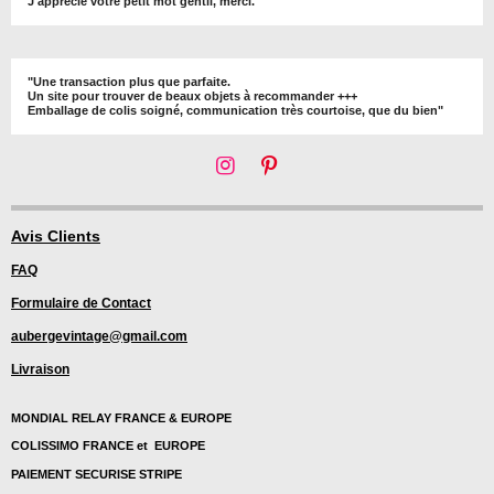
J'apprécie votre petit mot gentil, merci."
"Une transaction plus que parfaite.
Un site pour trouver de beaux objets à recommander +++
Emballage de colis soigné, communication très courtoise, que du bien"
I
P
n
i
s
n
t
t
Avis Clients
a
e
FAQ
g
r
r
e
Formulaire de Contact
a
s
m
t
aubergevintage@gmail.com
Livraison
MONDIAL RELAY FRANCE & EUROPE
COLISSIMO FRANCE et EUROPE
PAIEMENT SECURISE STRIPE