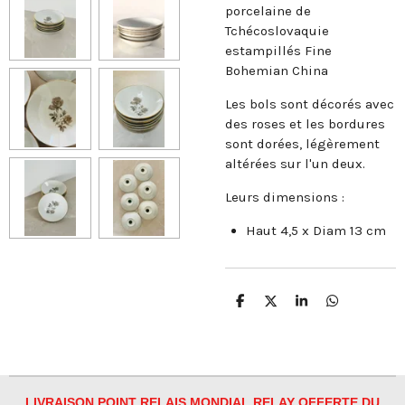
porcelaine de
Tchécoslovaquie
estampillés Fine
Bohemian China
Les bols sont décorés avec
des roses et les bordures
sont dorées, légèrement
altérées sur l'un deux.
Leurs dimensions :
Haut 4,5 x Diam 13 cm
P
P
P
P
a
a
a
a
r
r
r
r
t
t
t
t
a
a
a
a
g
g
g
g
e
e
e
e
r
r
r
r
LIVRAISON POINT RELAIS MONDIAL RELAY OFFERTE DU