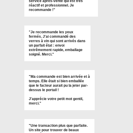
service apres-vente qui est très
réactif et professionnel. Je
recommande !
"
"Je recommande les yeux
fermés. J'ai commandé des
verres à vin qui sont arrivés dans
un parfait état : envoi
extrêmement rapide, emballage
soigné. Merci."
"Ma commande est bien arrivée et à
temps. Elle était si bien emballée
que le facteur aurait pu la jeter par-
dessus le portail !
J'apprécie votre petit mot gentil,
merci."
"Une transaction plus que parfaite.
Un site pour trouver de beaux