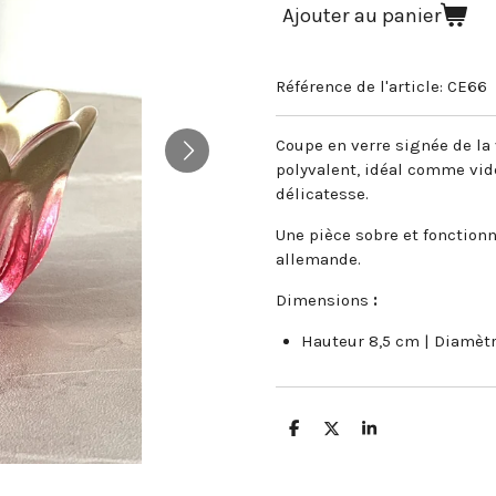
Ajouter au panier
Référence de l'article:
CE66
Coupe en verre signée de la
polyvalent, idéal comme vid
délicatesse.
Une pièce sobre et fonctionne
allemande.
Dimensions
:
Hauteur 8,5 cm | Diamèt
P
P
P
a
a
a
r
r
r
t
t
t