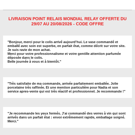
t
t
t
t
a
a
a
a
g
g
g
g
e
e
e
e
r
r
r
r
LIVRAISON POINT RELAIS MONDIAL RELAY OFFERTE DU
29/07 AU 20/08/2026 - CODE OFFRE
"
Bonjour, merci pour le colis arrivé aujourd'hui. Le vase commandé et
emballé avec soin est superbe, en parfait état, comme décrit sur votre site.
Je suis ravie de mon achat.
Merci pour votre professionnalisme et votre gentille attention parfumée
déposée dans le colis.
Belle journée à vous et à bientôt
."
"
Très satisfaite de ma commande, arrivée parfaitement emballée. Jolie
porcelaine très raffinée. Et une mention particulière pour Nadia et son
service apres-vente qui est très réactif et professionnel. Je recommande !
"
"Je recommande les yeux fermés. J'ai commandé des verres à vin qui sont
arrivés dans un parfait état : envoi extrêmement rapide, emballage soigné.
Merci."