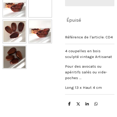
Épuisé
Référence de l'article:
CD4
4 coupelles en bois
sculpté vintage Artisanat
Pour des avocats ou
apéritifs salés ou vide-
poches ...
Long 13 x Haut 4 cm
P
P
P
P
a
a
a
a
r
r
r
r