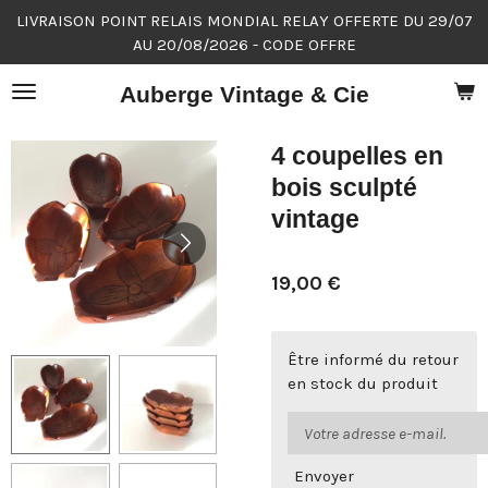
LIVRAISON POINT RELAIS MONDIAL RELAY OFFERTE DU 29/07
Passer
AU 20/08/2026 - CODE OFFRE
au
contenu
Auberge Vintage & Cie
principal
4 coupelles en
bois sculpté
vintage
19,00 €
Être informé du retour
en stock du produit
Envoyer