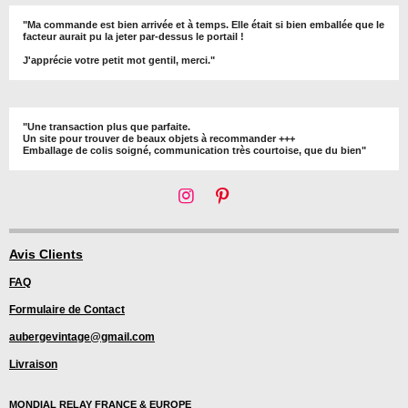
"Ma commande est bien arrivée et à temps. Elle était si bien emballée que le
facteur aurait pu la jeter par-dessus le portail !
J'apprécie votre petit mot gentil, merci."
"Une transaction plus que parfaite.
Un site pour trouver de beaux objets à recommander +++
Emballage de colis soigné, communication très courtoise, que du bien"
I
P
n
i
s
n
t
t
Avis Clients
a
e
FAQ
g
r
r
e
Formulaire de Contact
a
s
m
t
aubergevintage@gmail.com
Livraison
MONDIAL RELAY FRANCE & EUROPE