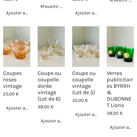
M'avertir si 
M'avertir si disponible
Ajouter au panier
Ajouter au panier
Coupes
Coupe ou
Coupe ou
Verres
roses
coupelle
coupelle
publicitair
vintage
dorée
vintage
es BYRRH
vintage
(Lot de 5)
&
25,00 €
(Lot de 6)
DUBONNE
35,00 €
T Lions
38,00 €
Ajouter au panier
38,00 €
Ajouter au panier
Ajouter au panier
Ajouter au p