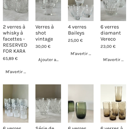
2 verres à
Verres à
4 verres
6 verres
whisky à
shot
Baileys
diamant
facettes -
vintage
Vereco
25,00 €
RESERVED
30,00 €
23,00 €
FOR KARA
M'avertir si disponible
65,89 €
Ajouter au panier
M'avertir si 
M'avertir si disponible
6 verres
Série de
6 verres
6 verres à