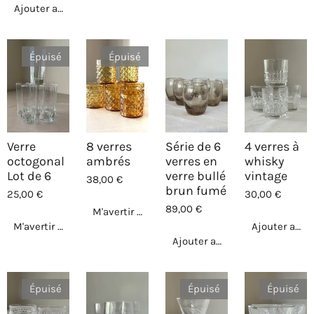
Ajouter au panier
Épuisé
Épuisé
Verre
8 verres
Série de 6
4 verres à
octogonal
ambrés
verres en
whisky
Lot de 6
verre bullé
vintage
38,00 €
brun fumé
25,00 €
30,00 €
89,00 €
M'avertir si disponible
M'avertir si disponible
Ajouter au p
Ajouter au panier
Épuisé
Épuisé
Épuisé