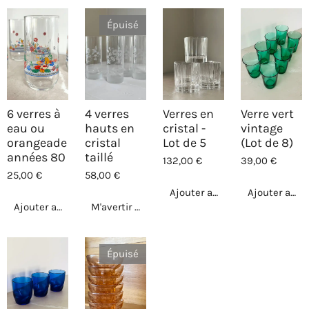
Épuisé
6 verres à
4 verres
Verres en
Verre vert
eau ou
hauts en
cristal -
vintage
orangeade
cristal
Lot de 5
(Lot de 8)
années 80
taillé
132,00 €
39,00 €
25,00 €
58,00 €
Ajouter au panier
Ajouter au p
Ajouter au panier
M'avertir si disponible
Épuisé