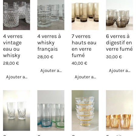
4 verres
4 verres à
7 verres
6 verres à
vintage
whisky
hauts eau
digestif en
eau ou
français
en verre
verre fumé
whisky
fumé
28,00 €
30,00 €
28,00 €
40,00 €
Ajouter au panier
Ajouter au p
Ajouter au panier
Ajouter au panier