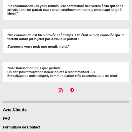
"Je recommande les yeux fermés. J'ai commandé des verres à vin qui sont
arrivés dans un parfait état : envoi extrêmement rapide, emballage soigné.
Merci."
"Ma commande est bien arrivée et à temps. Elle était si bien emballée que le
facteur aurait pu la jeter par-dessus le portail !
J'apprécie votre petit mot gentil, merci."
"Une transaction plus que parfaite.
Un site pour trouver de beaux objets à recommander +++
Emballage de colis soigné, communication très courtoise, que du bien"
I
P
n
i
s
n
t
t
Avis Clients
a
e
FAQ
g
r
r
e
Formulaire de Contact
a
s