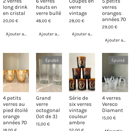
2 verres
6 verres
Coupes en
5 petits
long drink
hauts en
verre
verres
en cristal
verre bullé
vintage
oranges
années 70
20,00 €
48,00 €
28,00 €
29,00 €
Ajouter au panier
Ajouter au panier
Ajouter au panier
Ajouter au p
Épuisé
Épuisé
4 petits
Grand
Série de
4 verres
verres au
verre
six verres
Vereco
pied étoilé
octogonal
vintage
Diamant
orange
(lot de 3)
couleur
15,00 €
années 70
ambre
15,00 €
18,00 €
52,00 €