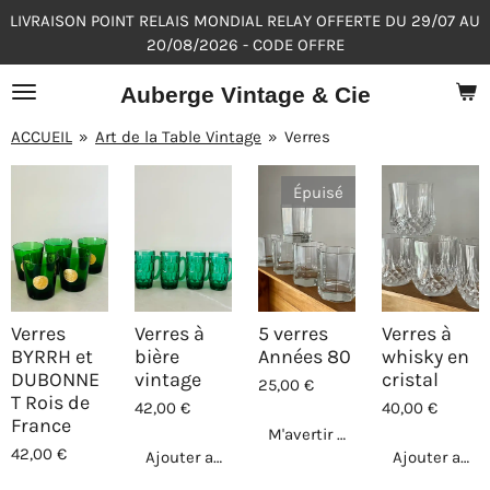
LIVRAISON POINT RELAIS MONDIAL RELAY OFFERTE DU 29/07 AU
Passer
20/08/2026 - CODE OFFRE
au
contenu
Auberge Vintage & Cie
principal
ACCUEIL
»
Art de la Table Vintage
»
Verres
Épuisé
Verres
Verres à
5 verres
Verres à
BYRRH et
bière
Années 80
whisky en
DUBONNE
vintage
cristal
25,00 €
T Rois de
42,00 €
40,00 €
France
M'avertir si disponible
42,00 €
Ajouter au panier
Ajouter au p