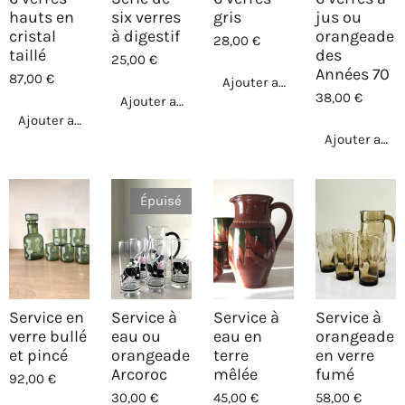
hauts en
six verres
gris
jus ou
cristal
à digestif
orangeade
28,00 €
taillé
des
25,00 €
Années 70
87,00 €
Ajouter au panier
38,00 €
Ajouter au panier
Ajouter au panier
Ajouter au p
Épuisé
Service en
Service à
Service à
Service à
verre bullé
eau ou
eau en
orangeade
et pincé
orangeade
terre
en verre
Arcoroc
mêlée
fumé
92,00 €
30,00 €
45,00 €
58,00 €