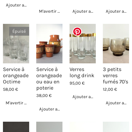
Ajouter au panier
M'avertir si disponible
Ajouter au panier
Ajouter au p
Épuisé
Service à
Service à
Verres
3 petits
orangeade
orangeade
long drink
verres
Octime
ou eau en
fumés 70's
95,00 €
poterie
58,00 €
12,00 €
38,00 €
Ajouter au panier
M'avertir si disponible
Ajouter au p
Ajouter au panier