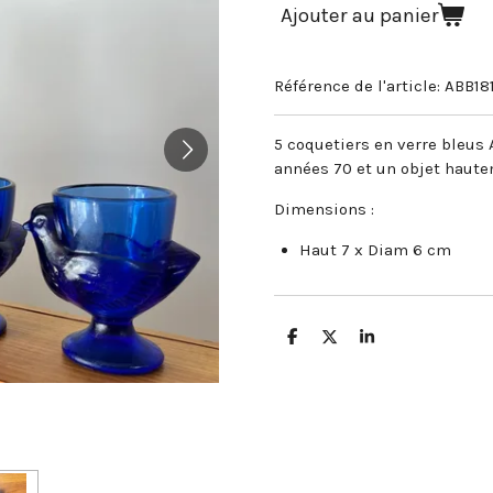
Ajouter au panier
Référence de l'article:
ABB18
5 coquetiers en verre bleus A
années 70 et un objet haute
Dimensions :
Haut 7 x Diam 6 cm
P
P
P
a
a
a
r
r
r
t
t
t
a
a
a
g
g
g
e
e
e
r
r
r