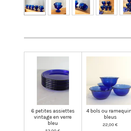
6 petites assiettes
4 bols ou ramequi
vintage en verre
bleus
bleu
22,00 €
52,00 €