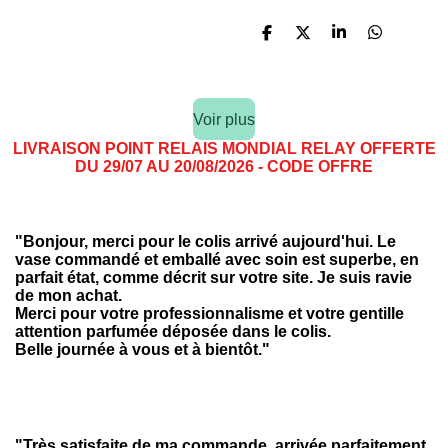
P
P
P
P
a
a
a
a
r
r
r
r
t
t
t
t
a
a
a
a
Voir plus
g
g
g
g
e
e
e
e
LIVRAISON POINT RELAIS MONDIAL RELAY OFFERTE
r
r
r
r
DU 29/07 AU 20/08/2026 - CODE OFFRE
"
Bonjour, merci pour le colis arrivé aujourd'hui. Le
vase commandé et emballé avec soin est superbe, en
parfait état, comme décrit sur votre site. Je suis ravie
de mon achat.
Merci pour votre professionnalisme et votre gentille
attention parfumée déposée dans le colis.
Belle journée à vous et à bientôt
."
"
Très satisfaite de ma commande, arrivée parfaitement