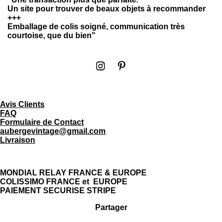
Un site pour trouver de beaux objets à recommander
+++
Emballage de colis soigné, communication très
courtoise, que du bien"
I
P
n
i
s
n
t
t
Avis Clients
a
e
FAQ
g
r
Formulaire de Contact
r
e
aubergevintage@gmail.com
a
s
Livraison
m
t
MONDIAL RELAY FRANCE & EUROPE
COLISSIMO FRANCE et EUROPE
PAIEMENT SECURISE STRIPE
Partager