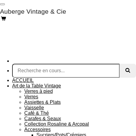
Passer
Auberge Vintage & Cie
au
contenu
principal
ACCUEIL
Art de la Table Vintage
Verres à pied
Verres
Assiettes & Plats
Vaisselle
Café & Thé
Carafes & Seaux
Collection Rosaline & Arcopal
Accessoires
Sucriers/Pots/Crémiers