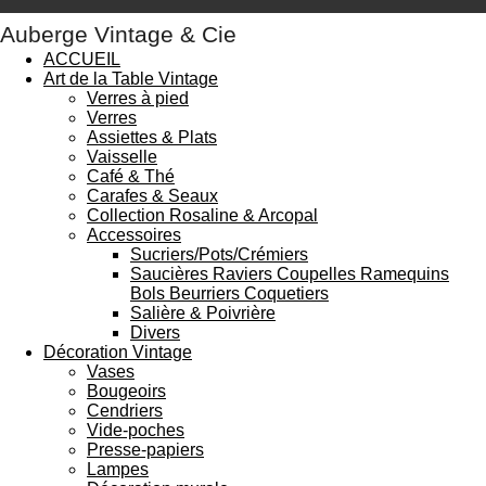
Auberge Vintage & Cie
ACCUEIL
Art de la Table Vintage
Verres à pied
Verres
Assiettes & Plats
Vaisselle
Café & Thé
Carafes & Seaux
Collection Rosaline & Arcopal
Accessoires
Sucriers/Pots/Crémiers
Saucières Raviers Coupelles Ramequins
Bols Beurriers Coquetiers
Salière & Poivrière
Divers
Décoration Vintage
Vases
Bougeoirs
Cendriers
Vide-poches
Presse-papiers
Lampes