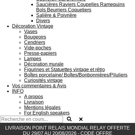
Saucières Raviers Coupelles Ramequins
Bols Beurriers Coquetiers
Salière & Poivrière
Divers
Décoration Vintage
Vases
Bougeoirs
Cendriers
Vide-poches
Presse-papiers
Lampes
Décoration murale
Figurines et Statuettes vintage et rétro
Boîtes porcelaine/ Boîtes/Bonbonnières/Piluliers
Curiosités vintage
Vos commentaires & Avis
INFO
A propos
Livraison
Mentions légales
For English speakers
LIVRAISON POINT RELAIS MONDIAL RELAY OFFERTE
DU 29/07 AU 20/08/2026 - CODE OFFRE