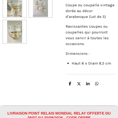
Coupe ou coupelle vintage
dorée au décor
d'arabesque (Lot de 5)
Ravissantes coupes ou
coupelles qui pourront
vous servir à toutes les
occasions.
Dimensions :
Haut 6 x Diam 8,5 cm
P
P
P
P
a
a
a
a
r
r
r
r
t
t
t
t
a
a
a
a
g
g
g
g
e
e
e
e
r
r
r
r
LIVRAISON POINT RELAIS MONDIAL RELAY OFFERTE DU
29/07 AU 20/08/2026 - CODE OFFRE