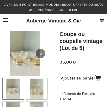
LIVRAISON POINT RELAIS MONDIAL RELAY OFFERTE DU 29/07
Passer
AU 20/08/2026 - CODE OFFRE
au
contenu
Auberge Vintage & Cie
principal
Coupe ou
coupelle vintage
(Lot de 5)
35,00 €
Ajouter au panier
Référence de l'article:
ABV134