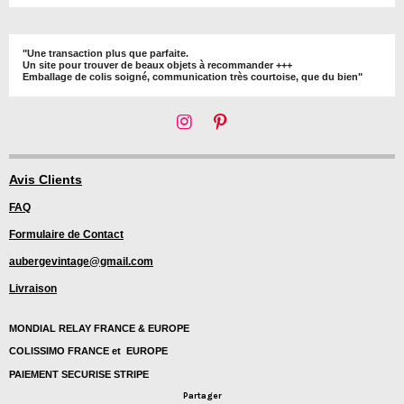
"Une transaction plus que parfaite.
Un site pour trouver de beaux objets à recommander +++
Emballage de colis soigné, communication très courtoise, que du bien"
I
P
n
i
s
n
t
t
Avis Clients
a
e
FAQ
g
r
r
e
Formulaire de Contact
a
s
m
t
aubergevintage@gmail.com
Livraison
MONDIAL RELAY FRANCE & EUROPE
COLISSIMO FRANCE et EUROPE
PAIEMENT SECURISE STRIPE
Partager