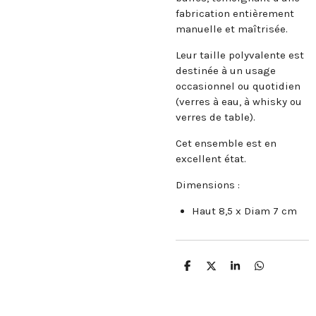
fabrication entièrement
manuelle et maîtrisée.
Leur taille polyvalente est
destinée à un usage
occasionnel ou quotidien
(verres à eau, à whisky ou
verres de table).
Cet ensemble est en
excellent état.
Dimensions :
Haut 8,5 x Diam 7 cm
P
P
P
P
a
a
a
a
r
r
r
r
t
t
t
t
a
a
a
a