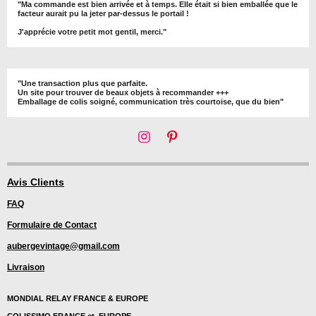
"Ma commande est bien arrivée et à temps. Elle était si bien emballée que le
facteur aurait pu la jeter par-dessus le portail !
J'apprécie votre petit mot gentil, merci."
"Une transaction plus que parfaite.
Un site pour trouver de beaux objets à recommander +++
Emballage de colis soigné, communication très courtoise, que du bien"
I
P
n
i
s
n
t
t
Avis Clients
a
e
FAQ
g
r
r
e
Formulaire de Contact
a
s
m
t
aubergevintage@gmail.com
Livraison
MONDIAL RELAY FRANCE & EUROPE