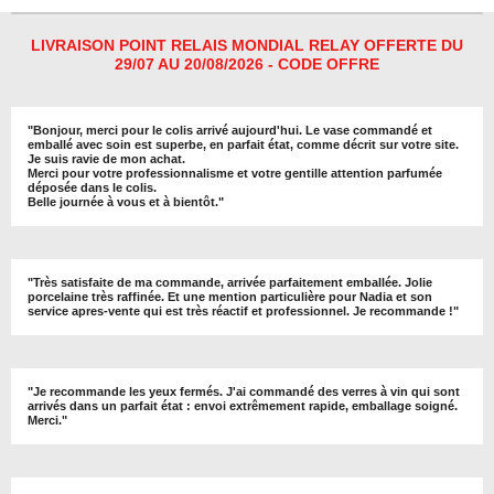
g
g
g
g
e
e
e
e
r
r
r
r
LIVRAISON POINT RELAIS MONDIAL RELAY OFFERTE DU
29/07 AU 20/08/2026 - CODE OFFRE
"
Bonjour, merci pour le colis arrivé aujourd'hui. Le vase commandé et
emballé avec soin est superbe, en parfait état, comme décrit sur votre site.
Je suis ravie de mon achat.
Merci pour votre professionnalisme et votre gentille attention parfumée
déposée dans le colis.
Belle journée à vous et à bientôt
."
"
Très satisfaite de ma commande, arrivée parfaitement emballée. Jolie
porcelaine très raffinée. Et une mention particulière pour Nadia et son
service apres-vente qui est très réactif et professionnel. Je recommande !
"
"Je recommande les yeux fermés. J'ai commandé des verres à vin qui sont
arrivés dans un parfait état : envoi extrêmement rapide, emballage soigné.
Merci."