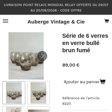
LIVRAISON POINT RELAIS MONDIAL RELAY OFFERTE DU 29/07
Passer
AU 20/08/2026 - CODE OFFRE
au
contenu
Auberge Vintage & Cie
principal
Série de 6 verres
en verre bullé
brun fumé
89,00 €
Ajouter au panier
Référence de l'article:
B225