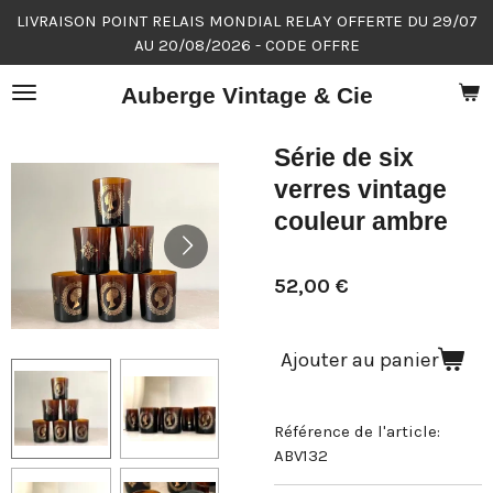
LIVRAISON POINT RELAIS MONDIAL RELAY OFFERTE DU 29/07
Passer
AU 20/08/2026 - CODE OFFRE
au
contenu
Auberge Vintage & Cie
principal
Série de six
verres vintage
couleur ambre
52,00 €
Ajouter au panier
Référence de l'article:
ABV132