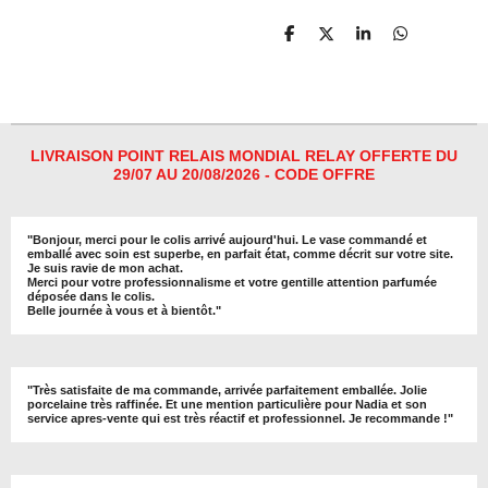
P
P
P
P
a
a
a
a
r
r
r
r
t
t
t
t
a
a
a
a
g
g
g
g
e
e
e
e
r
r
r
r
LIVRAISON POINT RELAIS MONDIAL RELAY OFFERTE DU
29/07 AU 20/08/2026 - CODE OFFRE
"
Bonjour, merci pour le colis arrivé aujourd'hui. Le vase commandé et
emballé avec soin est superbe, en parfait état, comme décrit sur votre site.
Je suis ravie de mon achat.
Merci pour votre professionnalisme et votre gentille attention parfumée
déposée dans le colis.
Belle journée à vous et à bientôt
."
"
Très satisfaite de ma commande, arrivée parfaitement emballée. Jolie
porcelaine très raffinée. Et une mention particulière pour Nadia et son
service apres-vente qui est très réactif et professionnel. Je recommande !
"