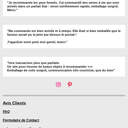
"Je recommande les yeux fermés. J'ai commandé des verres à vin qui sont
arrivés dans un parfait état : envoi extrêmement rapide, emballage soigné.
Merci."
"Ma commande est bien arrivée et à temps. Elle était si bien emballée que le
facteur aurait pu la jeter par-dessus le portail !
J'apprécie votre petit mot gentil, merci."
"Une transaction plus que parfaite.
Un site pour trouver de beaux objets à recommander +++
Emballage de colis soigné, communication très courtoise, que du bien"
I
P
n
i
s
n
t
t
Avis Clients
a
e
FAQ
g
r
r
e
Formulaire de Contact
a
s