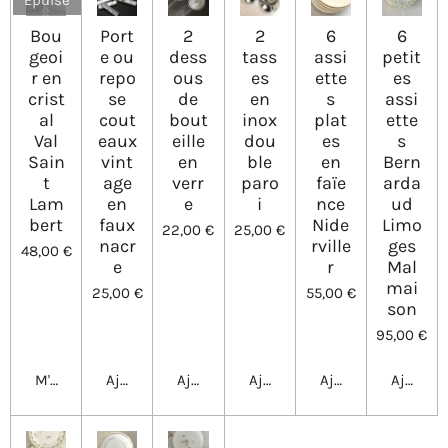
Épuisé
Bou
Port
2
2
6
6
geoi
e ou
dess
tass
assi
petit
r en
repo
ous
es
ette
es
crist
se
de
en
s
assi
al
cout
bout
inox
plat
ette
Val
eaux
eille
dou
es
s
Sain
vint
en
ble
en
Bern
t
age
verr
paro
faïe
arda
Lam
en
e
i
nce
ud
bert
faux
Nide
Limo
22,00 €
25,00 €
nacr
rville
ges
48,00 €
e
r
Mal
mai
25,00 €
55,00 €
son
95,00 €
M'avertir si disponible
Ajouter au panier
Ajouter au panier
Ajouter au panier
Ajouter au panier
Ajouter 