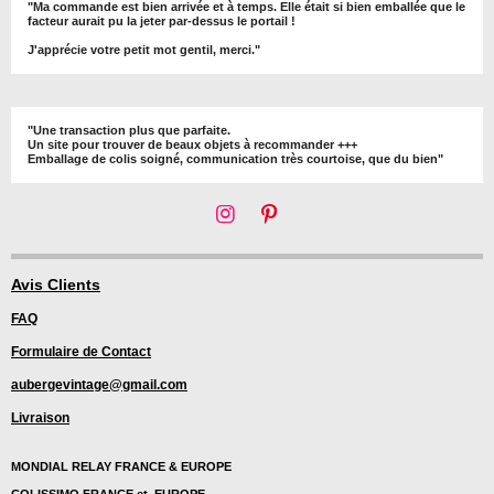
"Ma commande est bien arrivée et à temps. Elle était si bien emballée que le
facteur aurait pu la jeter par-dessus le portail !
J'apprécie votre petit mot gentil, merci."
"Une transaction plus que parfaite.
Un site pour trouver de beaux objets à recommander +++
Emballage de colis soigné, communication très courtoise, que du bien"
I
P
n
i
s
n
t
t
Avis Clients
a
e
FAQ
g
r
r
e
Formulaire de Contact
a
s
m
t
aubergevintage@gmail.com
Livraison
MONDIAL RELAY FRANCE & EUROPE