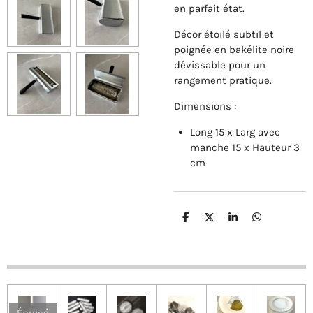
en parfait état.
Décor étoilé subtil et
poignée en bakélite noire
dévissable pour un
rangement pratique.
Dimensions :
Long 15 x Larg avec
manche 15 x Hauteur 3
cm
P
P
P
P
a
a
a
a
r
r
r
r
t
t
t
t
a
a
a
a
g
g
g
g
e
e
e
e
r
r
r
r