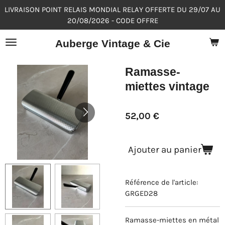
LIVRAISON POINT RELAIS MONDIAL RELAY OFFERTE DU 29/07 AU
Passer
20/08/2026 - CODE OFFRE
au
contenu
Auberge Vintage & Cie
principal
Ramasse-
miettes vintage
52,00 €
Ajouter au panier
Référence de l'article:
GRGED28
Ramasse-miettes en métal