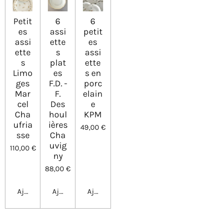
Petit
6
6
es
assi
petit
assi
ette
es
ette
s
assi
s
plat
ette
Limo
es
s en
ges
F.D. -
porc
Mar
F.
elain
cel
Des
e
Cha
houl
KPM
ufria
ières
49,00 €
sse
Cha
uvig
110,00 €
ny
88,00 €
Ajouter au panier
Ajouter au panier
Ajouter au panier