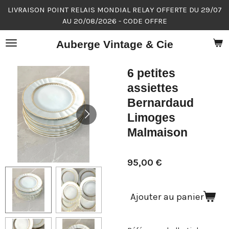
LIVRAISON POINT RELAIS MONDIAL RELAY OFFERTE DU 29/07
Passer
AU 20/08/2026 - CODE OFFRE
au
contenu
Auberge Vintage & Cie
principal
6 petites
assiettes
Bernardaud
Limoges
Malmaison
95,00 €
Ajouter au panier