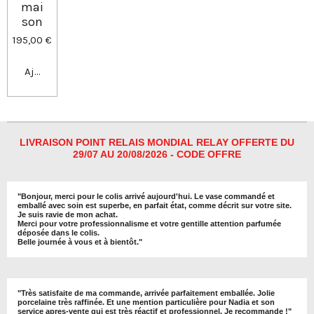
mai
son
195,00 €
Ajouter au panier
LIVRAISON POINT RELAIS MONDIAL RELAY OFFERTE DU
29/07 AU 20/08/2026 - CODE OFFRE
"
Bonjour, merci pour le colis arrivé aujourd'hui. Le vase commandé et
emballé avec soin est superbe, en parfait état, comme décrit sur votre site.
Je suis ravie de mon achat.
Merci pour votre professionnalisme et votre gentille attention parfumée
déposée dans le colis.
Belle journée à vous et à bientôt
."
"
Très satisfaite de ma commande, arrivée parfaitement emballée. Jolie
porcelaine très raffinée. Et une mention particulière pour Nadia et son
service apres-vente qui est très réactif et professionnel. Je recommande !
"