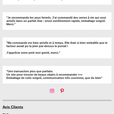
"Je recommande les yeux fermés. J'ai commandé des verres à vin qui sont
arrivés dans un parfait état : envoi extrêmement rapide, emballage soigné.
Merci."
"Ma commande est bien arrivée et à temps. Elle était si bien emballée que le
facteur aurait pu la jeter par-dessus le portail !
J'apprécie votre petit mot gentil, merci."
"Une transaction plus que parfaite.
Un site pour trouver de beaux objets à recommander +++
Emballage de colis soigné, communication très courtoise, que du bien"
I
P
n
i
s
n
t
t
Avis Clients
a
e