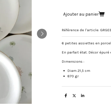
Ajouter au panier
Référence de l'article:
GRGEB
6 petites assiettes en porc
En parfait état. Décor épuré 
Dimensions :
Diam 21,5 cm
870 gr
P
P
P
a
a
a
r
r
r
t
t
t