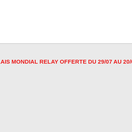
a
a
a
g
g
g
e
e
e
r
r
r
AIS MONDIAL RELAY OFFERTE DU 29/07 AU 20/