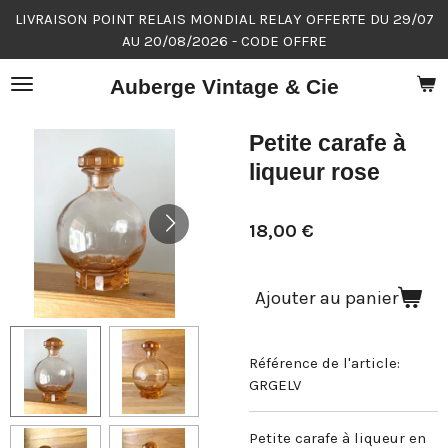
LIVRAISON POINT RELAIS MONDIAL RELAY OFFERTE DU 29/07
Passer
AU 20/08/2026 - CODE OFFRE
au
contenu
Auberge Vintage & Cie
principal
Petite carafe à
liqueur rose
18,00 €
Ajouter au panier
Référence de l'article:
GRGELV
Petite carafe à liqueur en