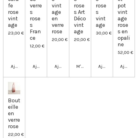
fe
verre
vint
rose
rose
pot
rose
s
age
s Art
s
vint
vint
rose
en
Déco
vint
age
age
s
verre
vint
age
rose
Fran
rose
age
s en
23,00 €
30,00 €
ce
opali
20,00 €
20,00 €
ne
12,00 €
52,00 €
Ajouter au panier
Ajouter au panier
Ajouter au panier
M'avertir si disponible
Ajouter au panier
Ajouter 
Bout
eille
en
verre
rose
22,00 €