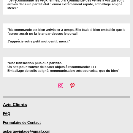
"Je recommande les yeux fermés. J'ai commandé des verres à vin qui sont
arrivés dans un parfait état : envoi extrêmement rapide, emballage soigné.
Merci."
"Ma commande est bien arrivée et à temps. Elle était si bien emballée que le
facteur aurait pu la jeter par-dessus le portail !
J'apprécie votre petit mot gentil, merci."
"Une transaction plus que parfaite.
Un site pour trouver de beaux objets à recommander +++
Emballage de colis soigné, communication très courtoise, que du bien"
I
P
n
i
s
n
t
t
Avis Clients
a
e
FAQ
g
r
r
e
Formulaire de Contact
a
s
m
t
aubergevintage@gmail.com