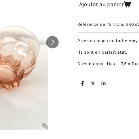
Ajouter au panier
Référence de l'article:
GRGE
2 verres roses de taille moy
Ils sont en parfait état.
Dimensions : Haut : 7,5 x Di
P
P
P
a
a
a
r
r
r
t
t
t
a
a
a
g
g
g
e
e
e
r
r
r