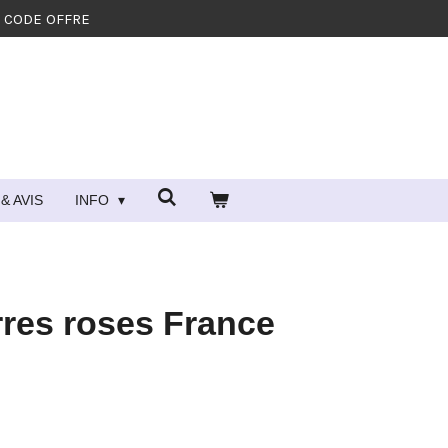
- CODE OFFRE
& AVIS
INFO
rres roses France