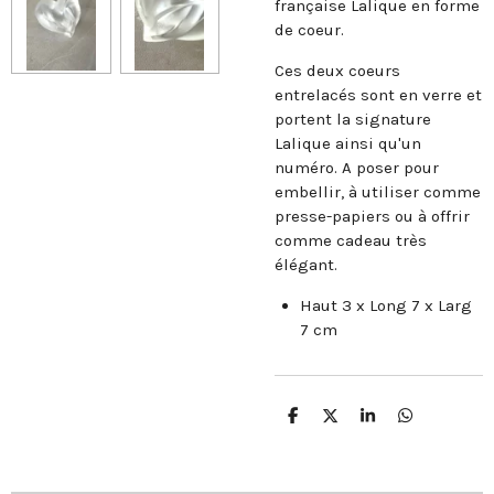
française Lalique en forme
de coeur.
Ces deux coeurs
entrelacés sont en verre et
portent la signature
Lalique ainsi qu'un
numéro. A poser pour
embellir, à utiliser comme
presse-papiers ou à offrir
comme cadeau très
élégant.
Haut 3 x Long 7 x Larg
7 cm
P
P
P
P
a
a
a
a
r
r
r
r
t
t
t
t
a
a
a
a