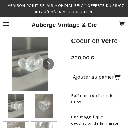
LIVRAISON POINT RELAIS MONDIAL RELAY OFFERTE DU 29/07
Passer
AU 20/08/2026 - CODE OFFRE
au
contenu
Auberge Vintage & Cie
principal
Coeur en verre
200,00 €
Ajouter au panier
Référence de l'article:
CE65
Une magnifique
décoration de la maison