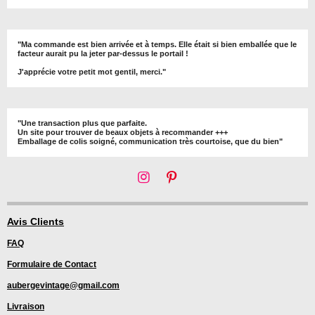
"Ma commande est bien arrivée et à temps. Elle était si bien emballée que le
facteur aurait pu la jeter par-dessus le portail !
J'apprécie votre petit mot gentil, merci."
"Une transaction plus que parfaite.
Un site pour trouver de beaux objets à recommander +++
Emballage de colis soigné, communication très courtoise, que du bien"
I
P
n
i
s
n
t
t
Avis Clients
a
e
FAQ
g
r
r
e
Formulaire de Contact
a
s
m
t
aubergevintage@gmail.com
Livraison