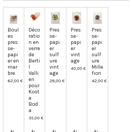
g
g
g
g
e
e
e
e
r
r
r
r
Boul
Déco
Pres
Pres
Pres
es
ratio
se-
se-
se-
pres
n en
papi
papi
papi
se-
verre
er
er
er
papi
de
sulf
vint
sulf
er en
Berti
ure
age
ure
mar
l
vint
Mille
40,00 €
bre
Valli
age
fiori
en
62,00 €
28,00 €
42,00 €
pour
Kost
a
Bod
a
35,00 €
Ajouter au panier
Ajouter au panier
Ajouter au panier
Ajouter au panier
Ajouter au panier