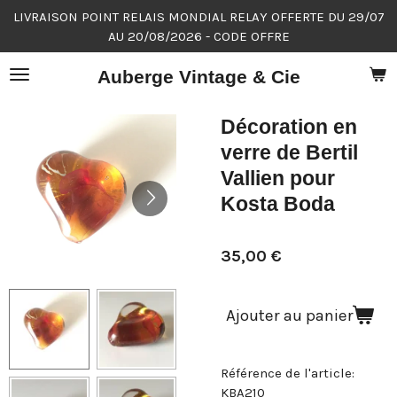
LIVRAISON POINT RELAIS MONDIAL RELAY OFFERTE DU 29/07
Passer
AU 20/08/2026 - CODE OFFRE
au
contenu
Auberge Vintage & Cie
principal
Décoration en
verre de Bertil
Vallien pour
Kosta Boda
35,00 €
Ajouter au panier
Référence de l'article:
KBA210