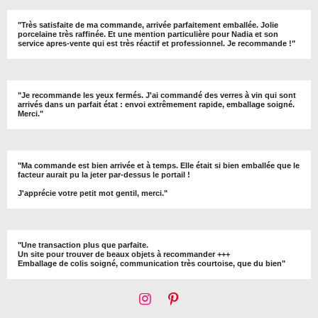
"
Très satisfaite de ma commande, arrivée parfaitement emballée. Jolie
porcelaine très raffinée. Et une mention particulière pour Nadia et son
service apres-vente qui est très réactif et professionnel. Je recommande !
"
"Je recommande les yeux fermés. J'ai commandé des verres à vin qui sont
arrivés dans un parfait état : envoi extrêmement rapide, emballage soigné.
Merci."
"Ma commande est bien arrivée et à temps. Elle était si bien emballée que le
facteur aurait pu la jeter par-dessus le portail !
J'apprécie votre petit mot gentil, merci."
"Une transaction plus que parfaite.
Un site pour trouver de beaux objets à recommander +++
Emballage de colis soigné, communication très courtoise, que du bien"
I
P
n
i