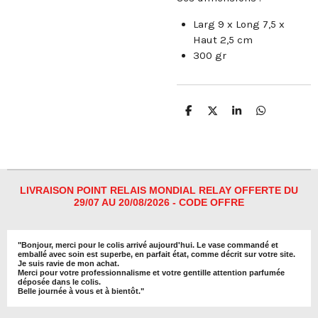
Larg 9 x Long 7,5 x
Haut 2,5 cm
300 gr
P
P
P
P
a
a
a
a
r
r
r
r
t
t
t
t
a
a
a
a
g
g
g
g
e
e
e
e
r
r
r
r
LIVRAISON POINT RELAIS MONDIAL RELAY OFFERTE DU
29/07 AU 20/08/2026 - CODE OFFRE
"
Bonjour, merci pour le colis arrivé aujourd'hui. Le vase commandé et
emballé avec soin est superbe, en parfait état, comme décrit sur votre site.
Je suis ravie de mon achat.
Merci pour votre professionnalisme et votre gentille attention parfumée
déposée dans le colis.
Belle journée à vous et à bientôt
."