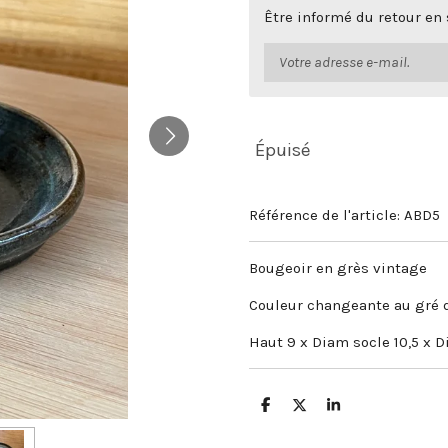
Être informé du retour en
Épuisé
Référence de l'article:
ABD5
Bougeoir en grès vintage
Couleur changeante au gré d
Haut 9 x Diam socle 10,5 x D
P
P
P
a
a
a
r
r
r