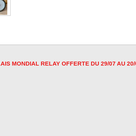
t
t
t
a
a
a
g
g
g
e
e
e
r
r
r
AIS MONDIAL RELAY OFFERTE DU 29/07 AU 20/