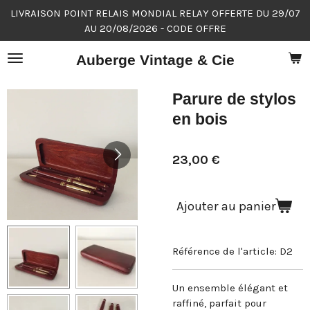
LIVRAISON POINT RELAIS MONDIAL RELAY OFFERTE DU 29/07
Passer
AU 20/08/2026 - CODE OFFRE
au
contenu
Auberge Vintage & Cie
principal
Parure de stylos
en bois
23,00 €
Ajouter au panier
Référence de l'article:
D2
Un ensemble élégant et
raffiné, parfait pour