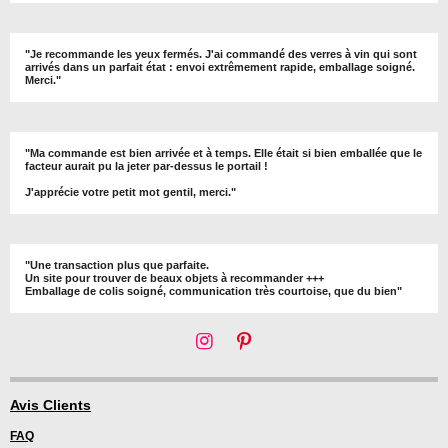
"Je recommande les yeux fermés. J'ai commandé des verres à vin qui sont
arrivés dans un parfait état : envoi extrêmement rapide, emballage soigné.
Merci."
"Ma commande est bien arrivée et à temps. Elle était si bien emballée que le
facteur aurait pu la jeter par-dessus le portail !
J'apprécie votre petit mot gentil, merci."
"Une transaction plus que parfaite.
Un site pour trouver de beaux objets à recommander +++
Emballage de colis soigné, communication très courtoise, que du bien"
I
P
n
i
s
n
t
t
Avis Clients
a
e
FAQ
g
r