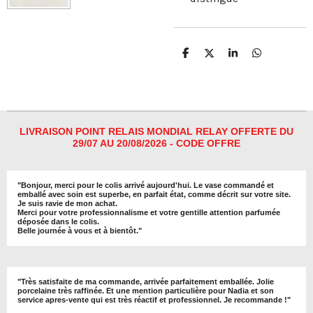
P
P
P
P
a
a
a
a
r
r
r
r
t
t
t
t
a
a
a
a
g
g
g
g
e
e
e
e
r
r
r
r
LIVRAISON POINT RELAIS MONDIAL RELAY OFFERTE DU
29/07 AU 20/08/2026 - CODE OFFRE
"
Bonjour, merci pour le colis arrivé aujourd'hui. Le vase commandé et
emballé avec soin est superbe, en parfait état, comme décrit sur votre site.
Je suis ravie de mon achat.
Merci pour votre professionnalisme et votre gentille attention parfumée
déposée dans le colis.
Belle journée à vous et à bientôt
."
"
Très satisfaite de ma commande, arrivée parfaitement emballée. Jolie
porcelaine très raffinée. Et une mention particulière pour Nadia et son
service apres-vente qui est très réactif et professionnel. Je recommande !
"