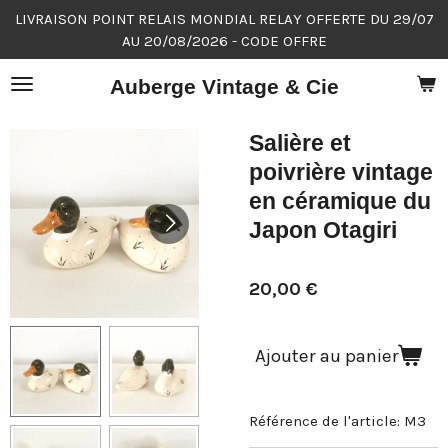
LIVRAISON POINT RELAIS MONDIAL RELAY OFFERTE DU 29/07
Passer
AU 20/08/2026 - CODE OFFRE
au
contenu
Auberge Vintage & Cie
principal
Salière et
poivrière vintage
en céramique du
Japon Otagiri
20,00 €
Ajouter au panier
Référence de l'article:
M3