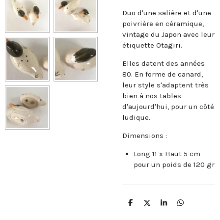
Duo d'une salière et d'une
poivrière en céramique,
vintage du Japon avec leur
étiquette Otagiri.
Elles datent des années
80. En forme de canard,
leur style s'adaptent très
bien à nos tables
d'aujourd'hui, pour un côté
ludique.
Dimensions :
Long 11 x Haut 5 cm
pour un poids de 120 gr
P
P
P
P
a
a
a
a