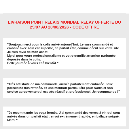
r
r
r
r
t
t
t
t
a
a
a
a
g
g
g
g
e
e
e
e
r
r
r
r
LIVRAISON POINT RELAIS MONDIAL RELAY OFFERTE DU
29/07 AU 20/08/2026 - CODE OFFRE
"
Bonjour, merci pour le colis arrivé aujourd'hui. Le vase commandé et
emballé avec soin est superbe, en parfait état, comme décrit sur votre site.
Je suis ravie de mon achat.
Merci pour votre professionnalisme et votre gentille attention parfumée
déposée dans le colis.
Belle journée à vous et à bientôt
."
"
Très satisfaite de ma commande, arrivée parfaitement emballée. Jolie
porcelaine très raffinée. Et une mention particulière pour Nadia et son
service apres-vente qui est très réactif et professionnel. Je recommande !
"
"Je recommande les yeux fermés. J'ai commandé des verres à vin qui sont
arrivés dans un parfait état : envoi extrêmement rapide, emballage soigné.
Merci."