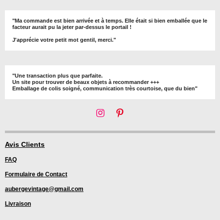
"Ma commande est bien arrivée et à temps. Elle était si bien emballée que le
facteur aurait pu la jeter par-dessus le portail !
J'apprécie votre petit mot gentil, merci."
"Une transaction plus que parfaite.
Un site pour trouver de beaux objets à recommander +++
Emballage de colis soigné, communication très courtoise, que du bien"
I
P
n
i
s
n
t
t
Avis Clients
a
e
FAQ
g
r
r
e
Formulaire de Contact
a
s
m
t
aubergevintage@gmail.com
Livraison