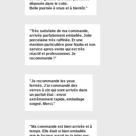
déposée dans le colis.
Belle journée à vous et à bientôt
."
"
Très satisfaite de ma commande,
arrivée parfaitement emballée. Jolie
porcelaine très raffinée. Et une
mention particulière pour Nadia et son
service apres-vente qui est très
réactif et professionnel. Je
recommande !
"
"Je recommande les yeux
fermés. J'ai commandé des
verres à vin qui sont arrivés dans
un parfait état : envoi
extrêmement rapide, emballage
soigné. Merci."
"Ma commande est bien arrivée et à
temps. Elle était si bien emballée
que le facteur aurait pu la jeter par-