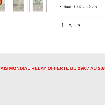
Haut 15 x Diam 9 cm
P
P
P
a
a
a
r
r
r
t
t
t
a
a
a
g
g
g
e
e
e
r
r
r
AIS MONDIAL RELAY OFFERTE DU 29/07 AU 20/