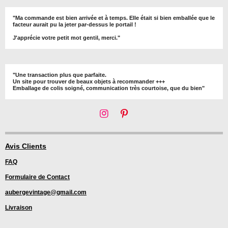
"Ma commande est bien arrivée et à temps. Elle était si bien emballée que le
facteur aurait pu la jeter par-dessus le portail !
J'apprécie votre petit mot gentil, merci."
"Une transaction plus que parfaite.
Un site pour trouver de beaux objets à recommander +++
Emballage de colis soigné, communication très courtoise, que du bien"
I
P
n
i
s
n
t
t
Avis Clients
a
e
FAQ
g
r
r
e
Formulaire de Contact
a
s
m
t
aubergevintage@gmail.com
Livraison