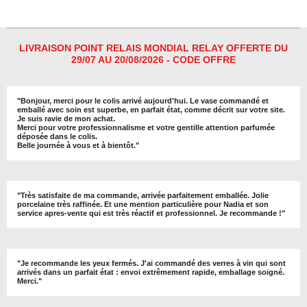
t
t
t
t
a
a
a
a
g
g
g
g
e
e
e
e
r
r
r
r
LIVRAISON POINT RELAIS MONDIAL RELAY OFFERTE DU
29/07 AU 20/08/2026 - CODE OFFRE
"
Bonjour, merci pour le colis arrivé aujourd'hui. Le vase commandé et
emballé avec soin est superbe, en parfait état, comme décrit sur votre site.
Je suis ravie de mon achat.
Merci pour votre professionnalisme et votre gentille attention parfumée
déposée dans le colis.
Belle journée à vous et à bientôt
."
"
Très satisfaite de ma commande, arrivée parfaitement emballée. Jolie
porcelaine très raffinée. Et une mention particulière pour Nadia et son
service apres-vente qui est très réactif et professionnel. Je recommande !
"
"Je recommande les yeux fermés. J'ai commandé des verres à vin qui sont
arrivés dans un parfait état : envoi extrêmement rapide, emballage soigné.
Merci."