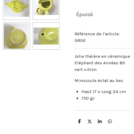
Épuisé
Référence de l'article:
GRGE
Jolie théière en céramique
Eléphant des Années 80
vert citron
Minuscule éclat au bec.
Haut 17 x Long 24 cm
750 gr
P
P
P
P
a
a
a
a
r
r
r
r