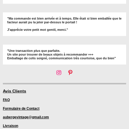
"Ma commande est bien arrivée et à temps. Elle était si bien emballée que le
facteur aurait pu la jeter par-dessus le portail !
J'apprécie votre petit mot gentil, merci."
"Une transaction plus que parfaite.
Un site pour trouver de beaux objets à recommander +++
Emballage de colis soigné, communication très courtoise, que du bien"
I
P
n
i
s
n
t
t
Avis Clients
a
e
FAQ
g
r
r
e
Formulaire de Contact
a
s
m
t
aubergevintage@gmail.com
Livraison