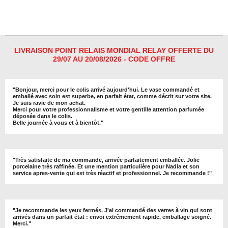
a
a
a
a
r
r
r
r
t
t
t
t
a
a
a
a
g
g
g
g
e
e
e
e
r
r
r
r
LIVRAISON POINT RELAIS MONDIAL RELAY OFFERTE DU
29/07 AU 20/08/2026 - CODE OFFRE
"
Bonjour, merci pour le colis arrivé aujourd'hui. Le vase commandé et
emballé avec soin est superbe, en parfait état, comme décrit sur votre site.
Je suis ravie de mon achat.
Merci pour votre professionnalisme et votre gentille attention parfumée
déposée dans le colis.
Belle journée à vous et à bientôt
."
"
Très satisfaite de ma commande, arrivée parfaitement emballée. Jolie
porcelaine très raffinée. Et une mention particulière pour Nadia et son
service apres-vente qui est très réactif et professionnel. Je recommande !
"
"Je recommande les yeux fermés. J'ai commandé des verres à vin qui sont
arrivés dans un parfait état : envoi extrêmement rapide, emballage soigné.
Merci."