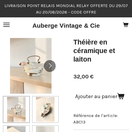
LIVRAISON POINT RELAIS MONDIAL RELAY OFFERTE DU 29/07
Passer
AU 20/08/2026 - CODE OFFRE
au
contenu
Auberge Vintage & Cie
principal
Théière en
céramique et
laiton
32,00 €
Ajouter au panier
Référence de l'article:
ABC13