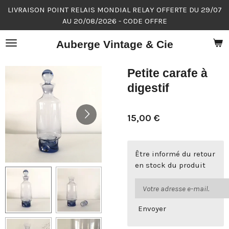
LIVRAISON POINT RELAIS MONDIAL RELAY OFFERTE DU 29/07
Passer
AU 20/08/2026 - CODE OFFRE
au
contenu
Auberge Vintage & Cie
principal
Petite carafe à
digestif
15,00 €
Être informé du retour
en stock du produit
Envoyer