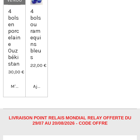
VENDU
4
4
bols
bols
en
ou
porc
ram
elain
equi
e
ns
Ouz
bleu
béki
s
stan
22,00 €
30,00 €
M'avertir si disponible
Ajouter au panier
LIVRAISON POINT RELAIS MONDIAL RELAY OFFERTE DU
29/07 AU 20/08/2026 - CODE OFFRE