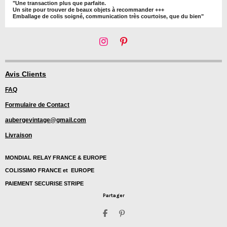
"Une transaction plus que parfaite.
Un site pour trouver de beaux objets à recommander +++
Emballage de colis soigné, communication très courtoise, que du bien"
I
P
n
i
s
n
t
t
Avis Clients
a
e
FAQ
g
r
r
e
Formulaire de Contact
a
s
m
t
aubergevintage@gmail.com
Livraison
MONDIAL RELAY FRANCE & EUROPE
COLISSIMO FRANCE et EUROPE
PAIEMENT SECURISE STRIPE
Partager
P
É
a
p