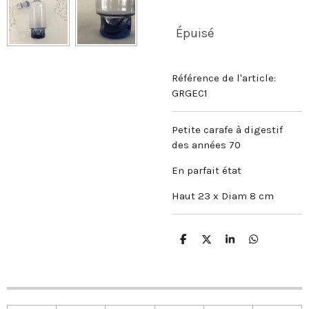
Épuisé
Référence de l'article:
GRGEC1
Petite carafe à digestif
des années 70
En parfait état
Haut 23 x Diam 8 cm
P
P
P
P
a
a
a
a
r
r
r
r
t
t
t
t
a
a
a
a
g
g
g
g
e
e
e
e