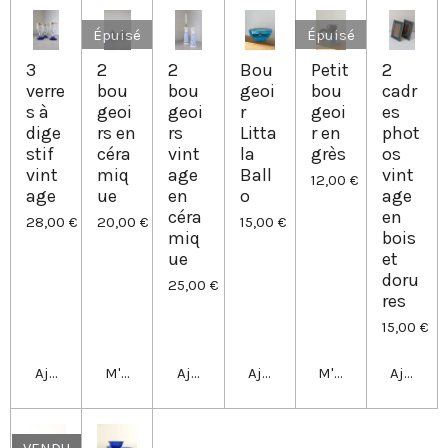
r
r
r
r
Épuisé
Épuisé
3
2
2
Bou
Petit
2
verre
bou
bou
geoi
bou
cadr
s à
geoi
geoi
r
geoi
es
dige
rs en
rs
Litta
r en
phot
stif
céra
vint
la
grès
os
vint
miq
age
Ball
vint
12,00 €
age
ue
en
o
age
céra
en
28,00 €
20,00 €
15,00 €
miq
bois
ue
et
doru
25,00 €
res
15,00 €
Ajouter au panier
M'avertir si disponible
Ajouter au panier
Ajouter au panier
M'avertir si dispo
Ajouter 