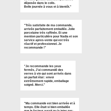
déposée dans le colis.
Belle journée à vous et à bientôt
."
"
Très satisfaite de ma commande,
arrivée parfaitement emballée. Jolie
porcelaine très raffinée. Et une
mention particulière pour Nadia et son
service apres-vente qui est très
réactif et professionnel. Je
recommande !
"
"Je recommande les yeux
fermés. J'ai commandé des
verres à vin qui sont arrivés dans
un parfait état : envoi
extrêmement rapide, emballage
soigné. Merci."
"Ma commande est bien arrivée et à
temps. Elle était si bien emballée
que le facteur aurait pu la jeter par-