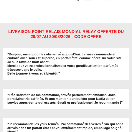
P
P
P
P
a
a
a
a
r
r
r
r
t
t
t
t
a
a
a
a
g
g
g
g
e
e
e
e
r
r
r
r
LIVRAISON POINT RELAIS MONDIAL RELAY OFFERTE DU
29/07 AU 20/08/2026 - CODE OFFRE
"
Bonjour, merci pour le colis arrivé aujourd'hui. Le vase commandé et
emballé avec soin est superbe, en parfait état, comme décrit sur votre site.
Je suis ravie de mon achat.
Merci pour votre professionnalisme et votre gentille attention parfumée
déposée dans le colis.
Belle journée à vous et à bientôt
."
"
Très satisfaite de ma commande, arrivée parfaitement emballée. Jolie
porcelaine très raffinée. Et une mention particulière pour Nadia et son
service apres-vente qui est très réactif et professionnel. Je recommande !
"
"Je recommande les yeux fermés. J'ai commandé des verres à vin qui sont
arrivés dans un parfait état : envoi extrêmement rapide, emballage soigné.
Merci."