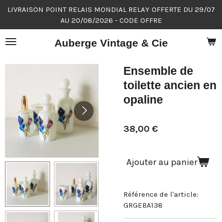
LIVRAISON POINT RELAIS MONDIAL RELAY OFFERTE DU 29/07
Passer
AU 20/08/2026 - CODE OFFRE
au
contenu
Auberge Vintage & Cie
principal
Ensemble de
toilette ancien en
opaline
38,00 €
Ajouter au panier
Référence de l'article:
GRGEBA138