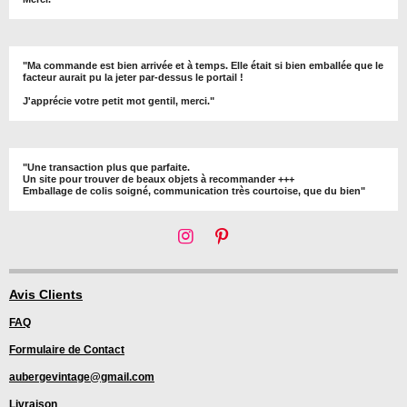
"Ma commande est bien arrivée et à temps. Elle était si bien emballée que le
facteur aurait pu la jeter par-dessus le portail !
J'apprécie votre petit mot gentil, merci."
"Une transaction plus que parfaite.
Un site pour trouver de beaux objets à recommander +++
Emballage de colis soigné, communication très courtoise, que du bien"
I
P
n
i
s
n
t
t
Avis Clients
a
e
FAQ
g
r
r
e
Formulaire de Contact
a
s
m
t
aubergevintage@gmail.com
Livraison