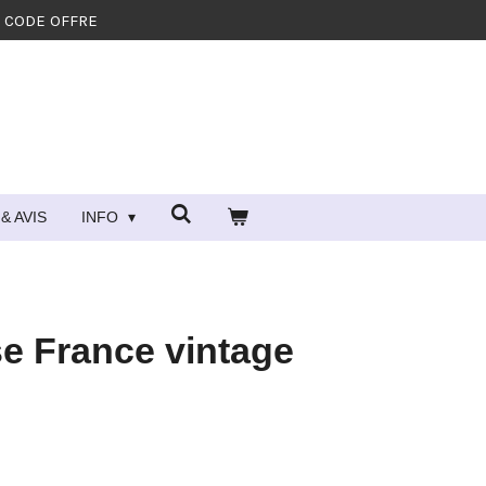
- CODE OFFRE
& AVIS
INFO
se France vintage