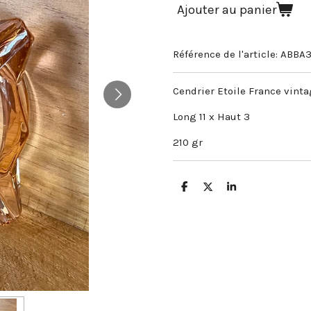
Ajouter au panier
Référence de l'article:
ABBA
Cendrier Etoile France vint
Long 11 x Haut 3
210 gr
P
P
P
a
a
a
r
r
r
t
t
t
a
a
a
g
g
g
e
e
e
r
r
r