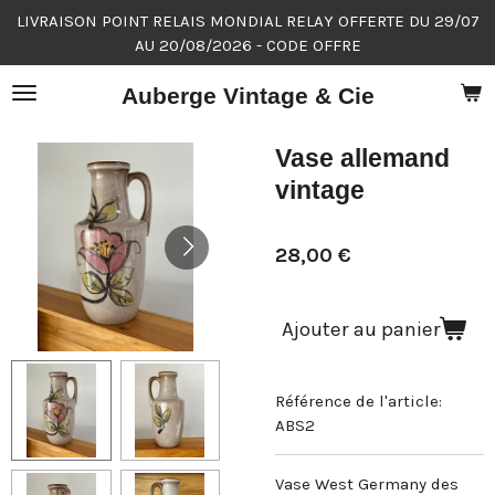
LIVRAISON POINT RELAIS MONDIAL RELAY OFFERTE DU 29/07
Passer
AU 20/08/2026 - CODE OFFRE
au
contenu
Auberge Vintage & Cie
principal
Vase allemand
vintage
28,00 €
Ajouter au panier
Référence de l'article:
ABS2
Vase West Germany des