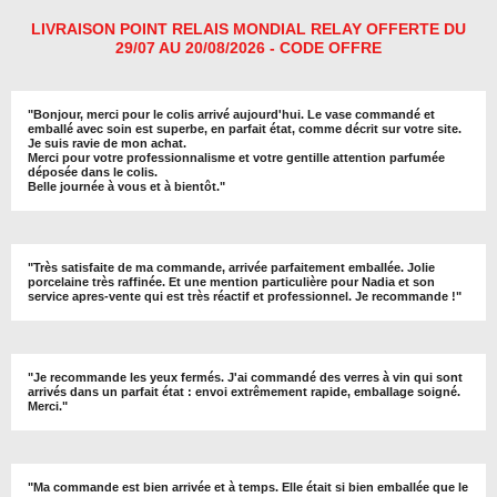
e
e
e
e
r
r
r
r
LIVRAISON POINT RELAIS MONDIAL RELAY OFFERTE DU
29/07 AU 20/08/2026 - CODE OFFRE
"
Bonjour, merci pour le colis arrivé aujourd'hui. Le vase commandé et
emballé avec soin est superbe, en parfait état, comme décrit sur votre site.
Je suis ravie de mon achat.
Merci pour votre professionnalisme et votre gentille attention parfumée
déposée dans le colis.
Belle journée à vous et à bientôt
."
"
Très satisfaite de ma commande, arrivée parfaitement emballée. Jolie
porcelaine très raffinée. Et une mention particulière pour Nadia et son
service apres-vente qui est très réactif et professionnel. Je recommande !
"
"Je recommande les yeux fermés. J'ai commandé des verres à vin qui sont
arrivés dans un parfait état : envoi extrêmement rapide, emballage soigné.
Merci."
"Ma commande est bien arrivée et à temps. Elle était si bien emballée que le