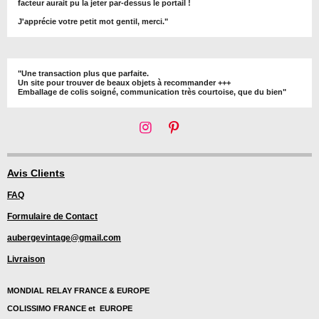
facteur aurait pu la jeter par-dessus le portail !
J'apprécie votre petit mot gentil, merci."
"Une transaction plus que parfaite.
Un site pour trouver de beaux objets à recommander +++
Emballage de colis soigné, communication très courtoise, que du bien"
I
P
n
i
s
n
t
t
Avis Clients
a
e
FAQ
g
r
r
e
Formulaire de Contact
a
s
m
t
aubergevintage@gmail.com
Livraison
MONDIAL RELAY FRANCE & EUROPE
COLISSIMO FRANCE et EUROPE