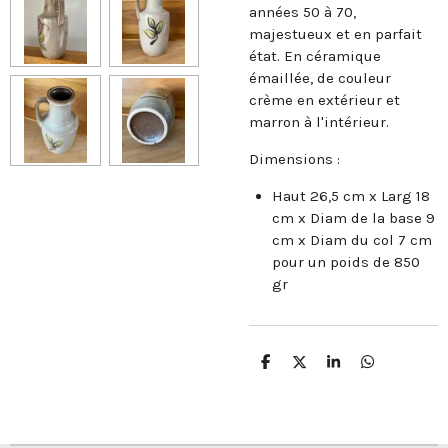
années 50 à 70,
majestueux et en parfait
état. En céramique
émaillée, de couleur
crème en extérieur et
marron à l'intérieur.
Dimensions :
Haut 26,5 cm x Larg 18
cm x Diam de la base 9
cm x Diam du col 7 cm
pour un poids de 850
gr
P
P
P
P
a
a
a
a
r
r
r
r
t
t
t
t
a
a
a
a
g
g
g
g