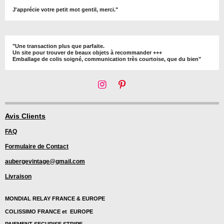
J'apprécie votre petit mot gentil, merci."
"Une transaction plus que parfaite.
Un site pour trouver de beaux objets à recommander +++
Emballage de colis soigné, communication très courtoise, que du bien"
I
P
n
i
s
n
t
t
Avis Clients
a
e
FAQ
g
r
r
e
Formulaire de Contact
a
s
m
t
aubergevintage@gmail.com
Livraison
MONDIAL RELAY FRANCE & EUROPE
COLISSIMO FRANCE et EUROPE