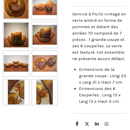
Service à fruits vintage en
verre ambré en forme de
pommes et datant des
années 70 composé de 7
pièces : 1 grande coupe et
ses 6 coupelles. Le verre
est texturé. Cet ensemble
ne présente aucun défaut.
Dimensions de la
grande coupe : Long 23
x Larg 21 x Haut 7 cm
Dimensions des 6
Coupelles : Long 13 x
Larg 13 x Haut 4 cm
P
P
P
P
a
a
a
a