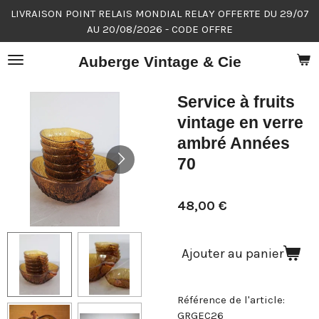
LIVRAISON POINT RELAIS MONDIAL RELAY OFFERTE DU 29/07
Passer
AU 20/08/2026 - CODE OFFRE
au
contenu
Auberge Vintage & Cie
principal
Service à fruits
vintage en verre
ambré Années
70
48,00 €
Ajouter au panier
Référence de l'article:
GRGEC26