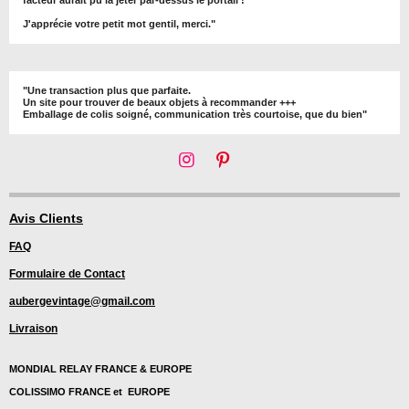
J'apprécie votre petit mot gentil, merci."
"Une transaction plus que parfaite.
Un site pour trouver de beaux objets à recommander +++
Emballage de colis soigné, communication très courtoise, que du bien"
I
P
n
i
s
n
t
t
Avis Clients
a
e
FAQ
g
r
r
e
Formulaire de Contact
a
s
m
t
aubergevintage@gmail.com
Livraison
MONDIAL RELAY FRANCE & EUROPE
COLISSIMO FRANCE et EUROPE