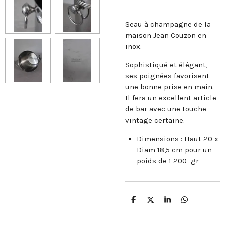
Seau à champagne de la
maison Jean Couzon en
inox.
Sophistiqué et élégant,
ses poignées favorisent
une bonne prise en main.
Il fera un excellent article
de bar avec une touche
vintage certaine.
Dimensions : Haut 20 x
Diam 18,5 cm pour un
poids de 1 200 gr
P
P
P
P
a
a
a
a
r
r
r
r