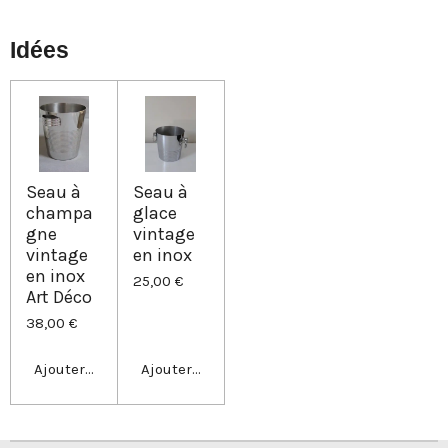
t
t
t
t
a
a
a
a
g
g
g
g
Idées
e
e
e
e
r
r
r
r
Seau à
Seau à
champa
glace
gne
vintage
vintage
en inox
en inox
25,00 €
Art Déco
38,00 €
Ajouter au panier
Ajouter au panier