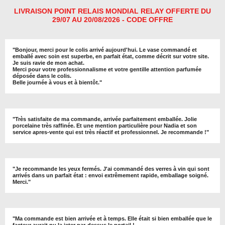
LIVRAISON POINT RELAIS MONDIAL RELAY OFFERTE DU
29/07 AU 20/08/2026 - CODE OFFRE
"
Bonjour, merci pour le colis arrivé aujourd'hui. Le vase commandé et
emballé avec soin est superbe, en parfait état, comme décrit sur votre site.
Je suis ravie de mon achat.
Merci pour votre professionnalisme et votre gentille attention parfumée
déposée dans le colis.
Belle journée à vous et à bientôt
."
"
Très satisfaite de ma commande, arrivée parfaitement emballée. Jolie
porcelaine très raffinée. Et une mention particulière pour Nadia et son
service apres-vente qui est très réactif et professionnel. Je recommande !
"
"Je recommande les yeux fermés. J'ai commandé des verres à vin qui sont
arrivés dans un parfait état : envoi extrêmement rapide, emballage soigné.
Merci."
"Ma commande est bien arrivée et à temps. Elle était si bien emballée que le
facteur aurait pu la jeter par-dessus le portail !