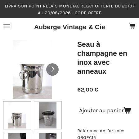
LIVRAISON POINT RELAIS MONDIAL RELAY OFFERTE DU 29/07
Passer
AU 20/08/2026 - CODE OFFRE
au
contenu
Auberge Vintage & Cie
principal
Seau à
champagne en
inox avec
anneaux
62,00 €
Ajouter au panier
Référence de l'article:
GRGEC15