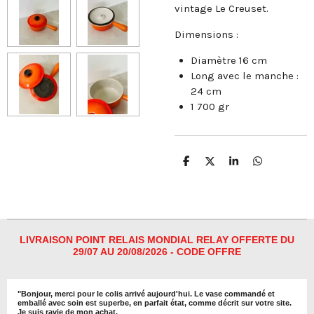
vintage Le Creuset.
Dimensions :
Diamètre 16 cm
Long avec le manche :
24 cm
1 700 gr
P
P
P
P
a
a
a
a
r
r
r
r
t
t
t
t
a
a
a
a
g
g
g
g
e
e
e
e
r
r
r
r
LIVRAISON POINT RELAIS MONDIAL RELAY OFFERTE DU
29/07 AU 20/08/2026 - CODE OFFRE
"
Bonjour, merci pour le colis arrivé aujourd'hui. Le vase commandé et
emballé avec soin est superbe, en parfait état, comme décrit sur votre site.
Je suis ravie de mon achat.