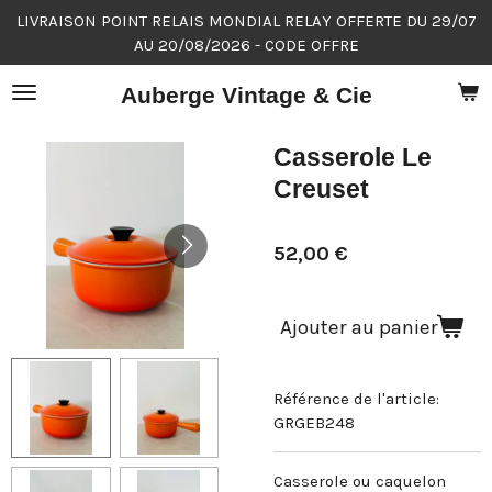
LIVRAISON POINT RELAIS MONDIAL RELAY OFFERTE DU 29/07
Passer
AU 20/08/2026 - CODE OFFRE
au
contenu
Auberge Vintage & Cie
principal
Casserole Le
Creuset
52,00 €
Ajouter au panier
Référence de l'article:
GRGEB248
Casserole ou caquelon