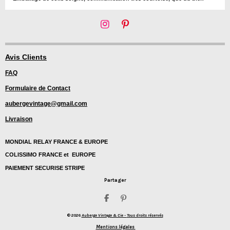
I
P
n
i
s
n
t
t
Avis Clients
a
e
FAQ
g
r
r
e
Formulaire de Contact
a
s
m
t
aubergevintage@gmail.com
Livraison
MONDIAL RELAY FRANCE & EUROPE
COLISSIMO FRANCE et EUROPE
PAIEMENT SECURISE STRIPE
Partager
P
É
a
p
© 2026
Auberge Vintage & Cie -
Tous droits réservés
r
i
t
n
Mentions légales