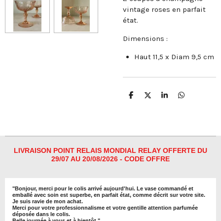
vintage roses en parfait
état.
Dimensions :
Haut 11,5 x Diam 9,5 cm
P
P
P
P
a
a
a
a
r
r
r
r
t
t
t
t
a
a
a
a
g
g
g
g
e
e
e
e
r
r
r
r
LIVRAISON POINT RELAIS MONDIAL RELAY OFFERTE DU
29/07 AU 20/08/2026 - CODE OFFRE
"
Bonjour, merci pour le colis arrivé aujourd'hui. Le vase commandé et
emballé avec soin est superbe, en parfait état, comme décrit sur votre site.
Je suis ravie de mon achat.
Merci pour votre professionnalisme et votre gentille attention parfumée
déposée dans le colis.
Belle journée à vous et à bientôt
."