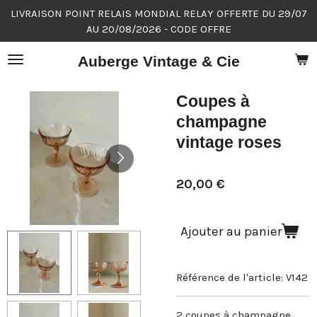
LIVRAISON POINT RELAIS MONDIAL RELAY OFFERTE DU 29/07
Passer
AU 20/08/2026 - CODE OFFRE
au
contenu
Auberge Vintage & Cie
principal
Coupes à
champagne
vintage roses
20,00 €
Ajouter au panier
Référence de l'article:
V142
2 coupes à champagne