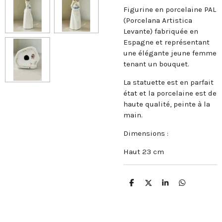
Figurine en porcelaine PAL
(Porcelana Artistica
Levante) fabriquée en
Espagne et représentant
une élégante jeune femme
tenant un bouquet.
La statuette est en parfait
état et la porcelaine est de
haute qualité, peinte à la
main.
Dimensions :
Haut 23 cm
P
P
P
P
a
a
a
a
r
r
r
r
t
t
t
t
a
a
a
a