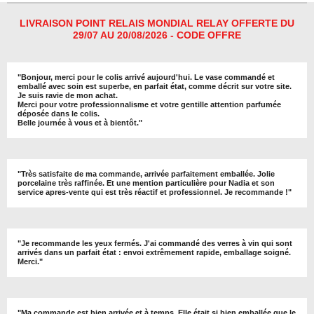
g
g
g
g
e
e
e
e
r
r
r
r
LIVRAISON POINT RELAIS MONDIAL RELAY OFFERTE DU
29/07 AU 20/08/2026 - CODE OFFRE
"
Bonjour, merci pour le colis arrivé aujourd'hui. Le vase commandé et
emballé avec soin est superbe, en parfait état, comme décrit sur votre site.
Je suis ravie de mon achat.
Merci pour votre professionnalisme et votre gentille attention parfumée
déposée dans le colis.
Belle journée à vous et à bientôt
."
"
Très satisfaite de ma commande, arrivée parfaitement emballée. Jolie
porcelaine très raffinée. Et une mention particulière pour Nadia et son
service apres-vente qui est très réactif et professionnel. Je recommande !
"
"Je recommande les yeux fermés. J'ai commandé des verres à vin qui sont
arrivés dans un parfait état : envoi extrêmement rapide, emballage soigné.
Merci."
"Ma commande est bien arrivée et à temps. Elle était si bien emballée que le