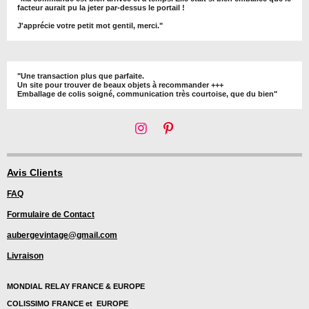
facteur aurait pu la jeter par-dessus le portail !
J'apprécie votre petit mot gentil, merci."
"Une transaction plus que parfaite.
Un site pour trouver de beaux objets à recommander +++
Emballage de colis soigné, communication très courtoise, que du bien"
I
P
n
i
s
n
t
t
Avis Clients
a
e
FAQ
g
r
r
e
Formulaire de Contact
a
s
m
t
aubergevintage@gmail.com
Livraison
MONDIAL RELAY FRANCE & EUROPE
COLISSIMO FRANCE et EUROPE