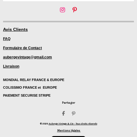
I
P
n
i
s
n
t
t
Avis Clients
a
e
FAQ
g
r
r
e
Formulaire de Contact
a
s
m
t
aubergevintage@gmail.com
Livraison
MONDIAL RELAY FRANCE & EUROPE
COLISSIMO FRANCE et EUROPE
PAIEMENT SECURISE STRIPE
Partager
P
É
a
p
© 2026
Auberge Vintage & Cie -
Tous droits réservés
r
i
t
n
Mentions légales
a
g