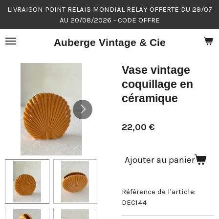
LIVRAISON POINT RELAIS MONDIAL RELAY OFFERTE DU 29/07
Passer
AU 20/08/2026 - CODE OFFRE
au
contenu
Auberge Vintage & Cie
principal
Vase vintage
coquillage en
céramique
22,00 €
Ajouter au panier
Référence de l'article:
DEC144