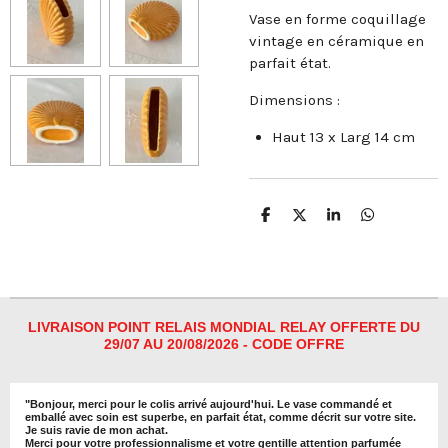
Vase en forme coquillage
vintage en céramique en
parfait état.
Dimensions :
Haut 13 x Larg 14 cm
P
P
P
P
a
a
a
a
r
r
r
r
t
t
t
t
a
a
a
a
g
g
g
g
e
e
e
e
r
r
r
r
LIVRAISON POINT RELAIS MONDIAL RELAY OFFERTE DU
29/07 AU 20/08/2026 - CODE OFFRE
"
Bonjour, merci pour le colis arrivé aujourd'hui. Le vase commandé et
emballé avec soin est superbe, en parfait état, comme décrit sur votre site.
Je suis ravie de mon achat.
Merci pour votre professionnalisme et votre gentille attention parfumée