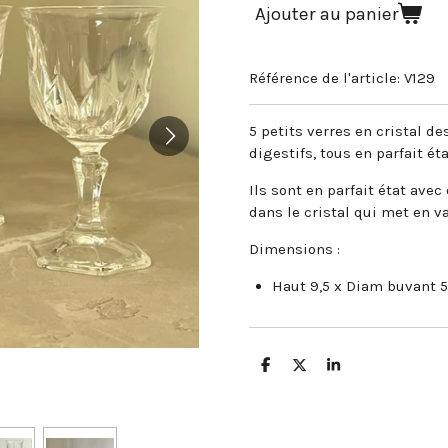
Ajouter au panier
Référence de l'article:
V129
5 petits verres en cristal d
digestifs, tous en parfait éta
Ils sont en parfait état ave
dans le cristal qui met en va
Dimensions :
Haut 9,5 x Diam buvant 
P
P
P
a
a
a
r
r
r
t
t
t
a
a
a
g
g
g