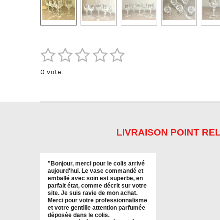
1
2
3
4
5
E
É
n
v
é
é
é
é
é
v
0 vote
a
o
t
t
t
t
t
l
y
u
e
o
o
o
o
o
r
a
i
i
i
i
i
l
t
'
i
l
l
l
l
l
é
LIVRAISON POINT REL
o
v
e
e
e
e
e
a
n
l
s
s
s
s
:
"
Bonjour, merci pour le colis arrivé
u
0
aujourd'hui. Le vase commandé et
a
emballé avec soin est superbe, en
é
t
parfait état, comme décrit sur votre
t
i
site. Je suis ravie de mon achat.
Merci pour votre professionnalisme
o
o
et votre gentille attention parfumée
n
i
déposée dans le colis.