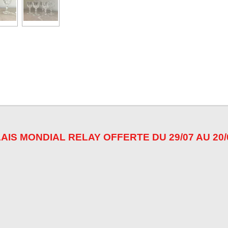
e
e
e
r
r
r
AIS MONDIAL RELAY OFFERTE DU 29/07 AU 20/