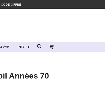
- CODE OFFRE
& AVIS
INFO
bil Années 70