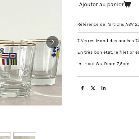
Ajouter au panier
Référence de l'article:
ABV12
7 Verres Mobil des années 7
En très bon état, le filet or 
Haut 8 x Diam 7,5cm
P
P
P
a
a
a
r
r
r
t
t
t
a
a
a
g
g
g
e
e
e
r
r
r