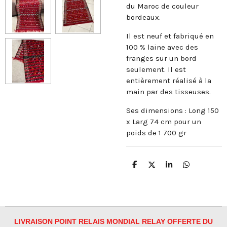
du Maroc de couleur
bordeaux.
Il est neuf et fabriqué en
100 % laine avec des
franges sur un bord
seulement. Il est
entièrement réalisé à la
main par des tisseuses.
Ses dimensions : Long 150
x Larg 74 cm pour un
poids de 1 700 gr
P
P
P
P
a
a
a
a
r
r
r
r
t
t
t
t
a
a
a
a
g
g
g
g
e
e
e
e
r
r
r
r
LIVRAISON POINT RELAIS MONDIAL RELAY OFFERTE DU