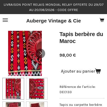
LIVRAISON POINT RELAIS MONDIAL RELAY OFFERTE DU 29/07
Passer
AU 20/08/2026 - CODE OFFRE
au
contenu
Auberge Vintage & Cie
principal
Tapis berbère du
Maroc
98,00 €
Ajouter au panier
Référence de l'article:
DEC133
Tapis ou carpette berbère