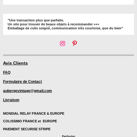
"Une transaction plus que parfaite.
Un site pour trouver de beaux objets à recommander +++
Emballage de colis soigné, communication très courtoise, que du bien"
I
P
n
i
s
n
t
t
Avis Clients
a
e
FAQ
g
r
r
e
Formulaire de Contact
a
s
m
t
aubergevintage@gmail.com
Livraison
MONDIAL RELAY FRANCE & EUROPE
COLISSIMO FRANCE et EUROPE
PAIEMENT SECURISE STRIPE
Partager