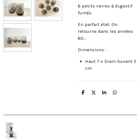
6 petits verres à digestif
fumés
En parfait état. On
retourne dans les années
60...
Dimensions :
Haut 7 x Diam buvant 5
cm
P
P
P
P
a
a
a
a
r
r
r
r
t
t
t
t
a
a
a
a
g
g
g
g
e
e
e
e
r
r
r
r