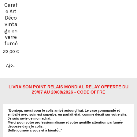
Caraf
e Art
Déco
vinta
ge en
verre
fumé
23,00 €
Ajouter au panier
LIVRAISON POINT RELAIS MONDIAL RELAY OFFERTE DU
29/07 AU 20/08/2026 - CODE OFFRE
"
Bonjour, merci pour le colis arrivé aujourd'hui. Le vase commandé et
emballé avec soin est superbe, en parfait état, comme décrit sur votre site.
Je suis ravie de mon achat.
Merci pour votre professionnalisme et votre gentille attention parfumée
déposée dans le colis.
Belle journée à vous et à bientôt
."