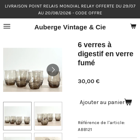
LIVRAISON POINT RELAIS MONDIAL RELAY OFFERTE DU 29/07
Passer
AU 20/08/2026 - CODE OFFRE
au
contenu
Auberge Vintage & Cie
principal
6 verres à
digestif en verre
fumé
30,00 €
Ajouter au panier
Référence de l'article:
ABB121