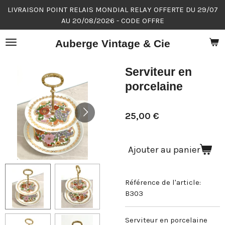
LIVRAISON POINT RELAIS MONDIAL RELAY OFFERTE DU 29/07
Passer
AU 20/08/2026 - CODE OFFRE
au
contenu
Auberge Vintage & Cie
principal
Serviteur en
porcelaine
25,00 €
Ajouter au panier
Référence de l'article:
B303
Serviteur en porcelaine