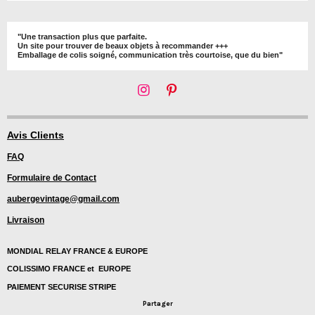
"Une transaction plus que parfaite.
Un site pour trouver de beaux objets à recommander +++
Emballage de colis soigné, communication très courtoise, que du bien"
I
P
n
i
s
n
t
t
Avis Clients
a
e
FAQ
g
r
r
e
Formulaire de Contact
a
s
m
t
aubergevintage@gmail.com
Livraison
MONDIAL RELAY FRANCE & EUROPE
COLISSIMO FRANCE et EUROPE
PAIEMENT SECURISE STRIPE
Partager