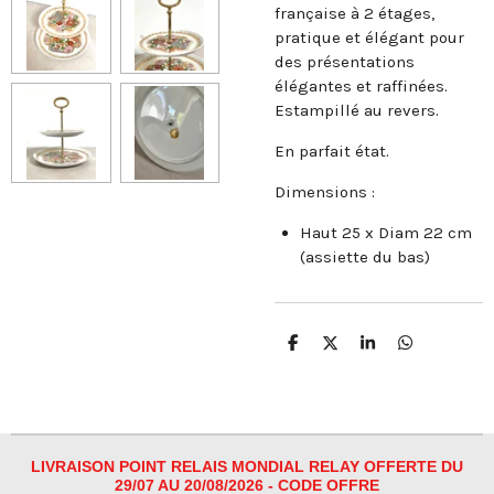
française à 2 étages,
pratique et élégant pour
des présentations
élégantes et raffinées.
Estampillé au revers.
En parfait état.
Dimensions :
Haut 25 x Diam 22 cm
(assiette du bas)
P
P
P
P
a
a
a
a
r
r
r
r
t
t
t
t
a
a
a
a
g
g
g
g
e
e
e
e
r
r
r
r
LIVRAISON POINT RELAIS MONDIAL RELAY OFFERTE DU
29/07 AU 20/08/2026 - CODE OFFRE