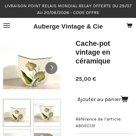
LIVRAISON POINT RELAIS MONDIAL RELAY OFFERTE DU 29/07
Passer
AU 20/08/2026 - CODE OFFRE
au
contenu
Auberge Vintage & Cie
principal
Cache-pot
vintage en
céramique
25,00 €
Ajouter au panier
Référence de l'article:
ABDEC131