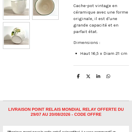
Cache-pot vintage en
céramique avec une forme
originale, il est d'une
grande capacité et en
parfait état.
Dimensions :
Haut 16,5 x Diam 21 cm
P
P
P
P
a
a
a
a
r
r
r
r
t
t
t
t
a
a
a
a
g
g
g
g
e
e
e
e
r
r
r
r
LIVRAISON POINT RELAIS MONDIAL RELAY OFFERTE DU
29/07 AU 20/08/2026 - CODE OFFRE
"
Bonjour, merci pour le colis arrivé aujourd'hui. Le vase commandé et