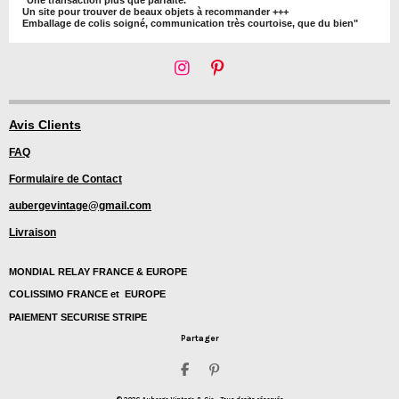
Un site pour trouver de beaux objets à recommander +++
Emballage de colis soigné, communication très courtoise, que du bien"
I
P
n
i
s
n
t
t
Avis Clients
a
e
FAQ
g
r
r
e
Formulaire de Contact
a
s
m
t
aubergevintage@gmail.com
Livraison
MONDIAL RELAY FRANCE & EUROPE
COLISSIMO FRANCE et EUROPE
PAIEMENT SECURISE STRIPE
Partager
P
É
a
p
© 2026
Auberge Vintage & Cie -
Tous droits réservés