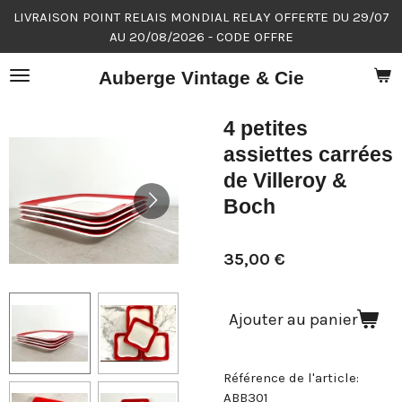
LIVRAISON POINT RELAIS MONDIAL RELAY OFFERTE DU 29/07
Passer
AU 20/08/2026 - CODE OFFRE
au
contenu
Auberge Vintage & Cie
principal
4 petites
assiettes carrées
de Villeroy &
Boch
35,00 €
Ajouter au panier
Référence de l'article:
ABB301