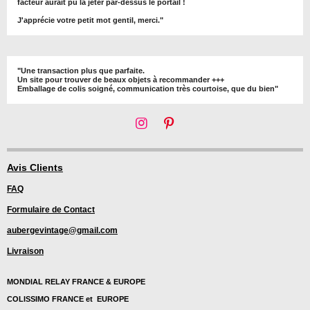
facteur aurait pu la jeter par-dessus le portail !
J'apprécie votre petit mot gentil, merci."
"Une transaction plus que parfaite.
Un site pour trouver de beaux objets à recommander +++
Emballage de colis soigné, communication très courtoise, que du bien"
I
P
n
i
s
n
t
t
Avis Clients
a
e
FAQ
g
r
r
e
Formulaire de Contact
a
s
m
t
aubergevintage@gmail.com
Livraison
MONDIAL RELAY FRANCE & EUROPE
COLISSIMO FRANCE et EUROPE