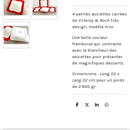
4 petites assiettes carrées
de Villeroy & Boch très
design, modèle Vivo.
Une belle couleur
framboise qui contraste
avec la blancheur des
assiettes pour présenter
de magnifiques desserts.
Dimensions : Long 22 x
Larg 22 cm pour un poids
de 2 600 gr
P
P
P
P
a
a
a
a
r
r
r
r
t
t
t
t
a
a
a
a
g
g
g
g