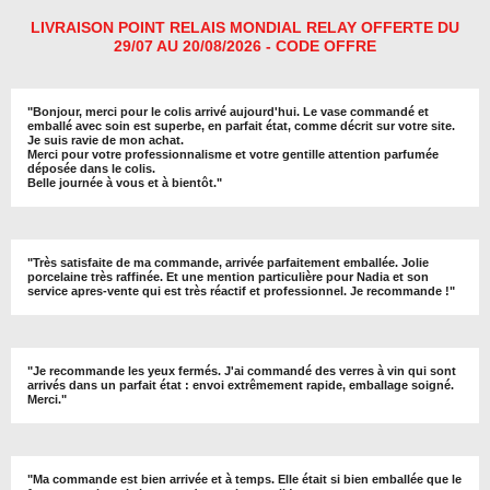
e
e
e
e
r
r
r
r
LIVRAISON POINT RELAIS MONDIAL RELAY OFFERTE DU
29/07 AU 20/08/2026 - CODE OFFRE
"
Bonjour, merci pour le colis arrivé aujourd'hui. Le vase commandé et
emballé avec soin est superbe, en parfait état, comme décrit sur votre site.
Je suis ravie de mon achat.
Merci pour votre professionnalisme et votre gentille attention parfumée
déposée dans le colis.
Belle journée à vous et à bientôt
."
"
Très satisfaite de ma commande, arrivée parfaitement emballée. Jolie
porcelaine très raffinée. Et une mention particulière pour Nadia et son
service apres-vente qui est très réactif et professionnel. Je recommande !
"
"Je recommande les yeux fermés. J'ai commandé des verres à vin qui sont
arrivés dans un parfait état : envoi extrêmement rapide, emballage soigné.
Merci."
"Ma commande est bien arrivée et à temps. Elle était si bien emballée que le