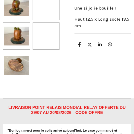
Une si jolie bouille !
Haut 12,5 x Long socle 13,5
cm
P
P
P
P
a
a
a
a
r
r
r
r
t
t
t
t
a
a
a
a
g
g
g
g
e
e
e
e
r
r
r
r
LIVRAISON POINT RELAIS MONDIAL RELAY OFFERTE DU
29/07 AU 20/08/2026 - CODE OFFRE
"
Bonjour, merci pour le colis arrivé aujourd'hui. Le vase commandé et