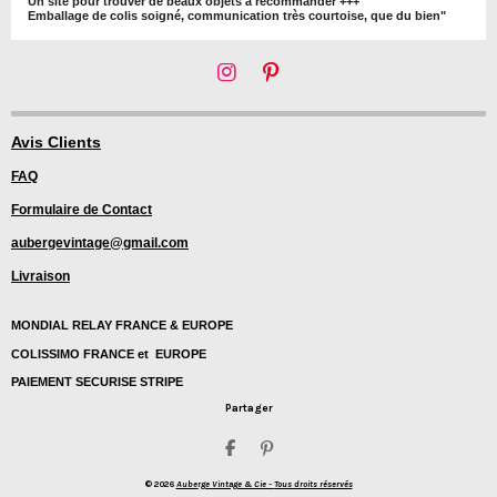
Un site pour trouver de beaux objets à recommander +++
Emballage de colis soigné, communication très courtoise, que du bien"
I
P
n
i
s
n
t
t
Avis Clients
a
e
FAQ
g
r
r
e
Formulaire de Contact
a
s
m
t
aubergevintage@gmail.com
Livraison
MONDIAL RELAY FRANCE & EUROPE
COLISSIMO FRANCE et EUROPE
PAIEMENT SECURISE STRIPE
Partager
P
É
a
p
© 2026
Auberge Vintage & Cie -
Tous droits réservés
r
i