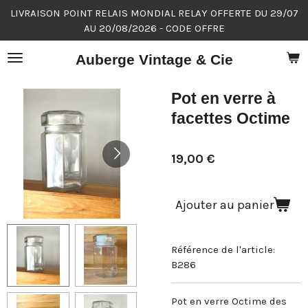
LIVRAISON POINT RELAIS MONDIAL RELAY OFFERTE DU 29/07
Passer
AU 20/08/2026 - CODE OFFRE
au
contenu
Auberge Vintage & Cie
principal
Pot en verre à
facettes Octime
19,00 €
Ajouter au panier
Référence de l'article:
B286
Pot en verre Octime des