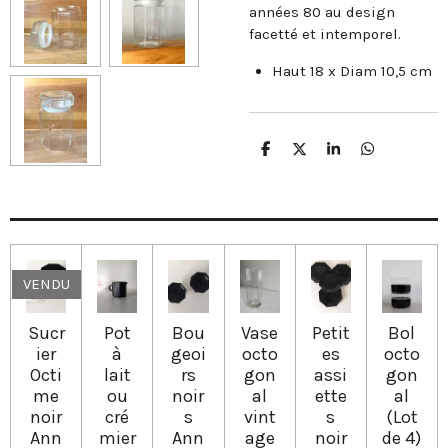
années 80 au design
facetté et intemporel.
Haut 18 x Diam 10,5 cm
P
P
P
P
a
a
a
a
r
r
r
r
t
t
t
t
a
a
a
a
g
g
g
g
e
e
e
e
r
r
r
r
VENDU
Sucr
Pot
Bou
Vase
Petit
Bol
ier
à
geoi
octo
es
octo
Octi
lait
rs
gon
assi
gon
me
ou
noir
al
ette
al
noir
cré
s
vint
s
(Lot
Ann
mier
Ann
age
noir
de 4)