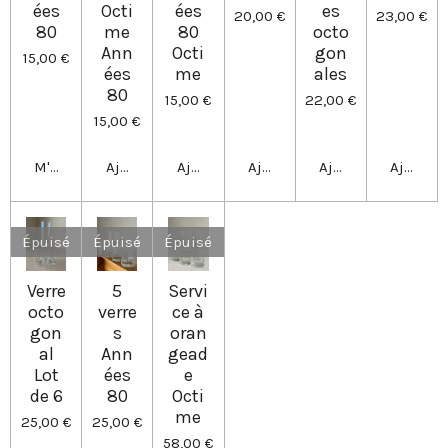
ées
Octi
ées
es
20,00 €
23,00 €
80
me
80
octo
Ann
Octi
gon
15,00 €
ées
me
ales
80
15,00 €
22,00 €
15,00 €
M'avertir si disponible
Ajouter au panier
Ajouter au panier
Ajouter au panier
Ajouter au panier
Ajouter 
Épuisé
Épuisé
Épuisé
Verre
5
Servi
octo
verre
ce à
gon
s
oran
al
Ann
gead
Lot
ées
e
de 6
80
Octi
me
25,00 €
25,00 €
58,00 €