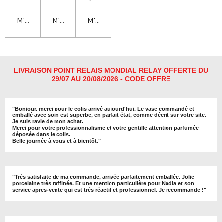
M'avertir si disponible
M'avertir si disponible
M'avertir si disponible
LIVRAISON POINT RELAIS MONDIAL RELAY OFFERTE DU
29/07 AU 20/08/2026 - CODE OFFRE
"
Bonjour, merci pour le colis arrivé aujourd'hui. Le vase commandé et
emballé avec soin est superbe, en parfait état, comme décrit sur votre site.
Je suis ravie de mon achat.
Merci pour votre professionnalisme et votre gentille attention parfumée
déposée dans le colis.
Belle journée à vous et à bientôt
."
"
Très satisfaite de ma commande, arrivée parfaitement emballée. Jolie
porcelaine très raffinée. Et une mention particulière pour Nadia et son
service apres-vente qui est très réactif et professionnel. Je recommande !
"