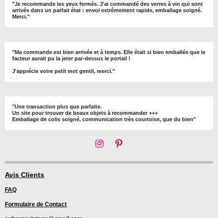
"Je recommande les yeux fermés. J'ai commandé des verres à vin qui sont
arrivés dans un parfait état : envoi extrêmement rapide, emballage soigné.
Merci."
"Ma commande est bien arrivée et à temps. Elle était si bien emballée que le
facteur aurait pu la jeter par-dessus le portail !
J'apprécie votre petit mot gentil, merci."
"Une transaction plus que parfaite.
Un site pour trouver de beaux objets à recommander +++
Emballage de colis soigné, communication très courtoise, que du bien"
I
P
n
i
s
n
t
t
Avis Clients
a
e
FAQ
g
r
r
e
Formulaire de Contact
a
s
m
t