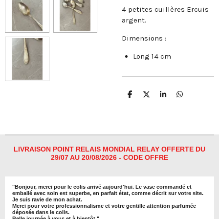
4 petites cuillères Ercuis
argent.
Dimensions :
Long 14 cm
P
P
P
P
a
a
a
a
r
r
r
r
t
t
t
t
a
a
a
a
g
g
g
g
e
e
e
e
r
r
r
r
LIVRAISON POINT RELAIS MONDIAL RELAY OFFERTE DU
29/07 AU 20/08/2026 - CODE OFFRE
"
Bonjour, merci pour le colis arrivé aujourd'hui. Le vase commandé et
emballé avec soin est superbe, en parfait état, comme décrit sur votre site.
Je suis ravie de mon achat.
Merci pour votre professionnalisme et votre gentille attention parfumée
déposée dans le colis.
Belle journée à vous et à bientôt
."