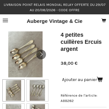
LIVRAISON POINT RELAIS MONDIAL RELAY OFFERTE DU 29/07
Passer
AU 20/08/2026 - CODE OFFRE
au
contenu
Auberge Vintage & Cie
principal
4 petites
cuillères Ercuis
argent
38,00 €
Ajouter au panier
Référence de l'article:
ABB282