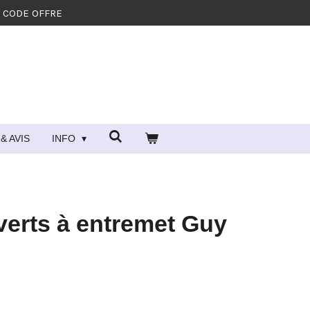
- CODE OFFRE
& AVIS
INFO
verts à entremet Guy