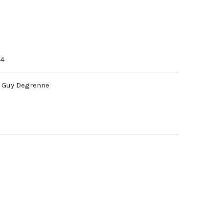
74
t Guy Degrenne