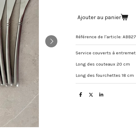
Ajouter au panier
Référence de l'article:
ABB2
Service couverts à entreme
Long des couteaux 20 cm
Long des fourchettes 18 cm
P
P
P
a
a
a
r
r
r
t
t
t
a
a
a
g
g
g
e
e
e
r
r
r