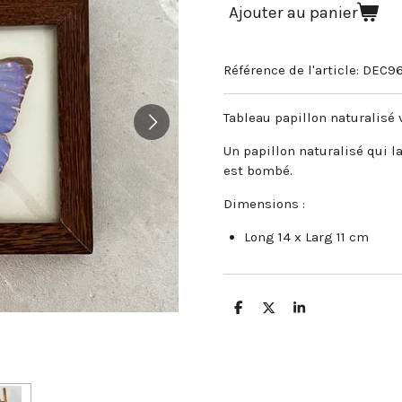
Ajouter au panier
Référence de l'article:
DEC9
Tableau papillon naturalisé
Un papillon naturalisé qui l
est bombé.
Dimensions :
Long 14 x Larg 11 cm
P
P
P
a
a
a
r
r
r
t
t
t
a
a
a
g
g
g
e
e
e